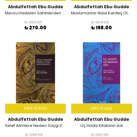
Abdulfettah Ebu Gudde
Abdulfettah Ebu Gudde
Mevzu Hadisleri Sahihlerden Ayıklama Rehberi
Müslümanlar Nasıl Kardeş Olur?
₺ 360.00
₺ 264.00
₺ 270.00
₺ 198.00
SEPETE EKLE
SEPETE EKLE
Abdulfettah Ebu Gudde
Abdulfettah Ebu Gudde
Selef Alimlere Neden Saygı Duyuyoruz?
Üç Hadis Kitabının Adı
₺ 246.00
₺ 252.00