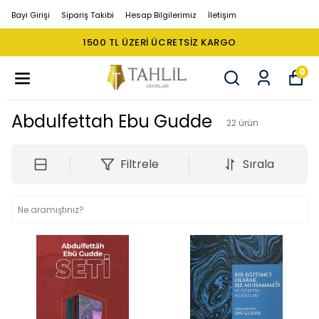
Bayi Girişi
Sipariş Takibi
Hesap Bilgilerimiz
İletişim
1500 TL ÜZERI ÜCRETSIZ KARGO
0
Abdulfettah Ebu Gudde
22
ürün
Filtrele
Sırala