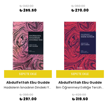
₺ 342.00
₺ 360.00
₺ 265.50
₺ 270.00
SEPETE EKLE
SEPETE EKLE
Abdulfettah Ebu Gudde
Abdulfettah Ebu Gudde
Hadislerin İsnadının Dindeki Yeri
İlim Öğrenmeyi Evliliğe Tercih Eden Bekar Alimler
₺ 396.00
₺ 426.00
₺ 297.00
₺ 319.50