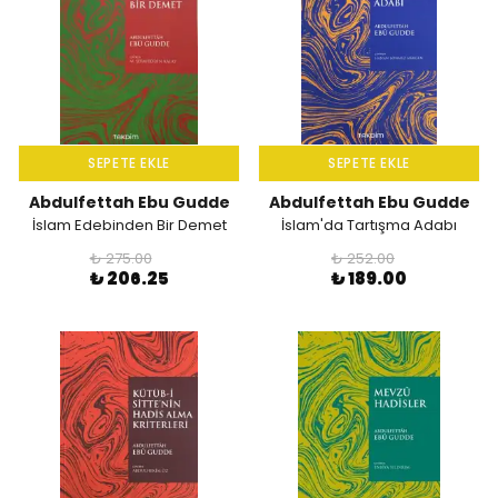
SEPETE EKLE
SEPETE EKLE
Abdulfettah Ebu Gudde
Abdulfettah Ebu Gudde
İslam Edebinden Bir Demet
İslam'da Tartışma Adabı
₺ 275.00
₺ 252.00
₺ 206.25
₺ 189.00