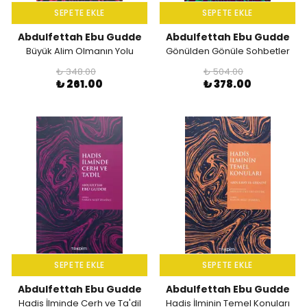
SEPETE EKLE
SEPETE EKLE
Abdulfettah Ebu Gudde
Abdulfettah Ebu Gudde
Büyük Alim Olmanın Yolu
Gönülden Gönüle Sohbetler
₺ 348.00
₺ 504.00
₺ 261.00
₺ 378.00
SEPETE EKLE
SEPETE EKLE
Abdulfettah Ebu Gudde
Abdulfettah Ebu Gudde
Hadis İlminde Cerh ve Ta'dil
Hadis İlminin Temel Konuları