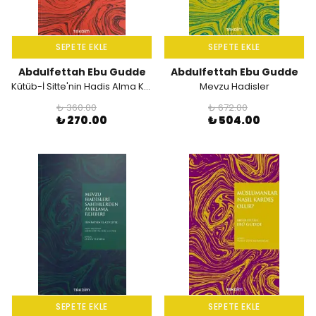
SEPETE EKLE
SEPETE EKLE
Abdulfettah Ebu Gudde
Abdulfettah Ebu Gudde
Kütüb-İ Sitte'nin Hadis Alma Kriterleri
Mevzu Hadisler
₺ 360.00
₺ 672.00
₺ 270.00
₺ 504.00
SEPETE EKLE
SEPETE EKLE