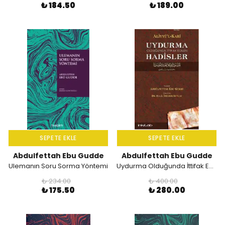
₺ 184.50
₺ 189.00
SEPETE EKLE
SEPETE EKLE
Abdulfettah Ebu Gudde
Abdulfettah Ebu Gudde
Ulemanın Soru Sorma Yöntemi
Uydurma Olduğunda İttifak Edilen Hadisler / Aliyyü'l-Kari
₺ 234.00
₺ 400.00
₺ 175.50
₺ 280.00