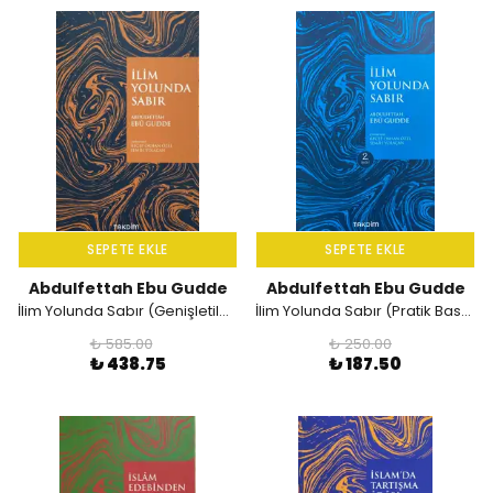
SEPETE EKLE
SEPETE EKLE
Abdulfettah Ebu Gudde
Abdulfettah Ebu Gudde
İlim Yolunda Sabır (Genişletilmiş Baskı)
İlim Yolunda Sabır (Pratik Baskı)
₺ 585.00
₺ 250.00
₺ 438.75
₺ 187.50