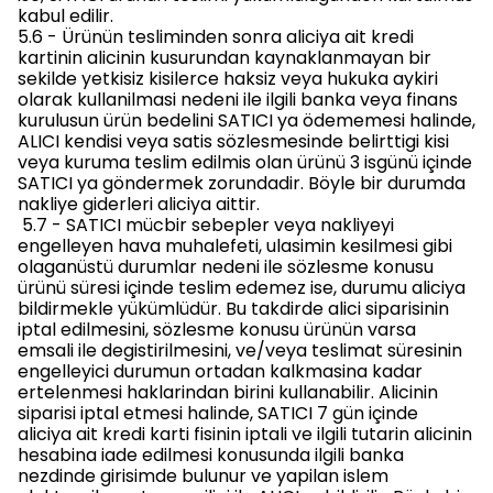
kabul edilir.
5.6 - Ürünün tesliminden sonra aliciya ait kredi
kartinin alicinin kusurundan kaynaklanmayan bir
sekilde yetkisiz kisilerce haksiz veya hukuka aykiri
olarak kullanilmasi nedeni ile ilgili banka veya finans
kurulusun ürün bedelini SATICI ya ödememesi halinde,
ALICI kendisi veya satis sözlesmesinde belirttigi kisi
veya kuruma teslim edilmis olan ürünü 3 isgünü içinde
SATICI ya göndermek zorundadir. Böyle bir durumda
nakliye giderleri aliciya aittir.
5.7 - SATICI mücbir sebepler veya nakliyeyi
engelleyen hava muhalefeti, ulasimin kesilmesi gibi
olaganüstü durumlar nedeni ile sözlesme konusu
ürünü süresi içinde teslim edemez ise, durumu aliciya
bildirmekle yükümlüdür. Bu takdirde alici siparisinin
iptal edilmesini, sözlesme konusu ürünün varsa
emsali ile degistirilmesini, ve/veya teslimat süresinin
engelleyici durumun ortadan kalkmasina kadar
ertelenmesi haklarindan birini kullanabilir. Alicinin
siparisi iptal etmesi halinde, SATICI 7 gün içinde
aliciya ait kredi karti fisinin iptali ve ilgili tutarin alicinin
hesabina iade edilmesi konusunda ilgili banka
nezdinde girisimde bulunur ve yapilan islem