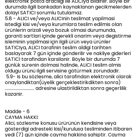
elektronik posta araciligi ile ALICIya bildirilir. Böyle bir
durumda ilgili bankadan kaynaklanan gecikmelerden
dolayi SATICI sorumlu tutulamaz.
5.8 - ALICI ve/veya ALICInin teslimat yapilmasi
istedigi kisi ve/veya kurumlara teslim edilmis olan
ürünlerin arizali veya bozuk olmasi durumunda,
garanti sartlari içinde gerekli onarim veya degistirme
isleminin yapilmasi için ilgili ürün veya ürünler
SATICIya, ALICI tarafinin teslim aldigi tarihten
baslayarak 7 gün içinde gönderilir ve nakliye giderleri
SATICI tarafindan karsilanir. Böyle bir durumda 7
günlük sürenin dolmasi halinde, ALICI teslim almis
oldugu ürünü ilgili servisine götürmek zorundadir.
5.9- Is bu sözlesme, alici tarafindan elektronik olarak
onaylandiktan(üyelik gerçeklestirikdikten sonra)
................................ adresine ulastirildiktan sonra geçerlilik
kazanir.
Madde - 6
CAYMA HAKKI:
Alici, sözlesme konusu ürürünün kendisine veya
gösterdigi adresteki kisi/kurulusa tesliminden itibaren
yedi (7) gün içinde cayma hakkina sahiptir. Cayma