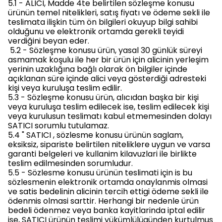
5.1 - ALICI, Madde 4te belirtilen sözleşme konusu
ürünün temel nitelikleri, satış fiyatı ve ödeme sekli ile
teslimata ilişkin tüm ön bilgileri okuyup bilgi sahibi
olduğunu ve elektronik ortamda gerekli teyidi
verdiğini beyan eder.
5.2 - Sözleşme konusu ürün, yasal 30 günlük süreyi
asmamak koşulu ile her bir ürün için alicinin yerleşim
yerinin uzaklığına bağlı olarak ön bilgiler içinde
açıklanan süre içinde alici veya gösterdiği adresteki
kişi veya kuruluşa teslim edilir.
5.3 - Sözleşme konusu ürün, alıcıdan başka bir kişi
veya kuruluşa teslim edilecek ise, teslim edilecek kişi
veya kurulusun teslimatı kabul etmemesinden dolayı
SATICI sorumlu tutulamaz.
5.4 " SATICI , sözlesme konusu ürünün saglam,
eksiksiz, sipariste belirtilen niteliklere uygun ve varsa
garanti belgeleri ve kullanim kilavuzlari ile birlikte
teslim edilmesinden sorumludur.
5.5 - Sözlesme konusu ürünün teslimati için is bu
sözlesmenin elektronik ortamda onaylanmis olmasi
ve satis bedelinin alicinin tercih ettigi ödeme sekli ile
ödenmis olmasi sarttir. Herhangi bir nedenle ürün
bedeli ödenmez veya banka kayitlarinda iptal edilir
ise, SATICI ürünün teslimi yükümlülügünden kurtulmus