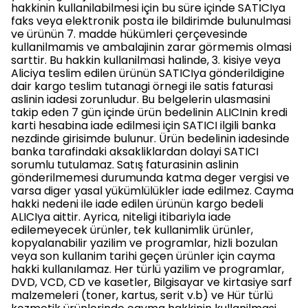
hakkinin kullanilabilmesi için bu süre içinde SATICIya
faks veya elektronik posta ile bildirimde bulunulmasi
ve ürünün 7. madde hükümleri çerçevesinde
kullanilmamis ve ambalajinin zarar görmemis olmasi
sarttir. Bu hakkin kullanilmasi halinde, 3. kisiye veya
Aliciya teslim edilen ürünün SATICIya gönderildigine
dair kargo teslim tutanagi örnegi ile satis faturasi
aslinin iadesi zorunludur. Bu belgelerin ulasmasini
takip eden 7 gün içinde ürün bedelinin ALICInin kredi
karti hesabina iade edilmesi için SATICI ilgili banka
nezdinde girisimde bulunur. Ürün bedelinin iadesinde
banka tarafindaki aksakliklardan dolayi SATICI
sorumlu tutulamaz. Satış faturasinin aslinin
gönderilmemesi durumunda katma deger vergisi ve
varsa diger yasal yükümlülükler iade edilmez. Cayma
hakki nedeni ile iade edilen ürünün kargo bedeli
ALICIya aittir. Ayrica, niteligi itibariyla iade
edilemeyecek ürünler, tek kullanimlik ürünler,
kopyalanabilir yazilim ve programlar, hizli bozulan
veya son kullanim tarihi geçen ürünler için cayma
hakki kullanılamaz. Her türlü yazilim ve programlar,
DVD, VCD, CD ve kasetler, Bilgisayar ve kirtasiye sarf
malzemeleri (toner, kartus, serit v.b) ve Hür türlü