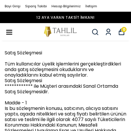
Bayi Girişi
Sipariş Takibi
Hesap Bilgilerimiz
İletişim
12 AYA VARAN TAKSİT İMKANI
0
Satış Sözleşmesi
Tüm kullanıcılar üyelik işlemlerini gerçekleştirdikleri
anda şatış sözleşmesini okuduklarını ve
onayladıklarını kabul etmiş sayılırlar.
Satış Sözleşmesi
************ ile Müşteri arasındaki Sanal Ortamda
Satış Sözleşmesidir.
Madde - 1
Is bu sözleşmenin konusu, satıcının, alıcıya satısını
yaptıı, aşaıda nitelikleri ve satış fiyatı belirtilen ürünün
satısı ve teslimi ile ilgili olarak 4077 sayılı Tüketicilerin
Korunması Hakkındaki Kanunun; Mesafeli
Sözleşmeleri Uygulama Esas ve Usulleri Hakkında