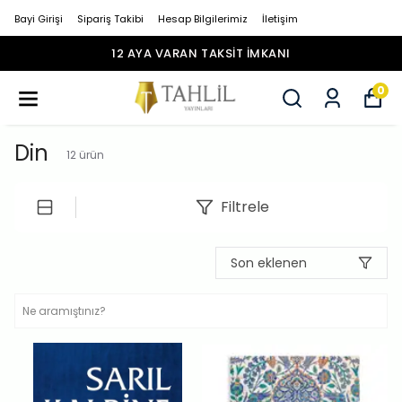
Bayi Girişi
Sipariş Takibi
Hesap Bilgilerimiz
İletişim
1500 TL ÜZERI ÜCRETSIZ KARGO
0
Din
12
ürün
Filtrele
Son eklenen