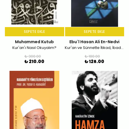
SEPETE EKLE
SEPETE EKLE
Muhammed Kutub
Ebu`l Hasan Ali En-Nedvi
Kur'an'ı Nasıl Okuyalım?
Kur'an ve Sünnette İtikad, İbadet ve Güzel Ahlak
₺ 300.00
₺ 180.00
₺ 210.00
₺ 126.00