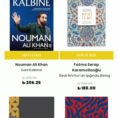
SEPETE EKLE
SEPETE EKLE
Nouman Ali Khan
Fatma Serap
Sarıl Kalbine
Karamollaoğlu
Bedi İlmi Kur'an Işığında Belagat Dersleri
₺ 275.00
₺ 206.25
₺ 250.00
₺ 180.00