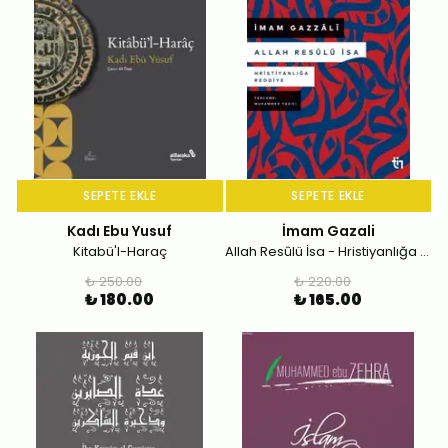
SEPETE EKLE
SEPETE EKLE
Kadı Ebu Yusuf
İmam Gazali
Kitabü'l-Haraç
Allah Resûlü İsa - Hristiyanlığa Reddiye
₺ 250.00
₺ 220.00
₺ 180.00
₺ 165.00