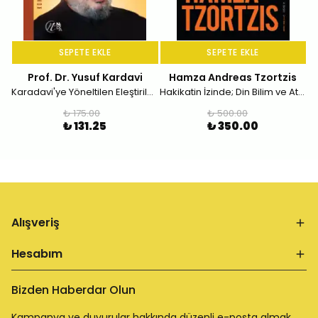
SEPETE EKLE
SEPETE EKLE
Prof. Dr. Yusuf Kardavi
Hamza Andreas Tzortzis
Karadavi'ye Yöneltilen Eleştiriler; Konferans Serisi - 14
Hakikatin İzinde; Din Bilim ve Ateizm
₺ 175.00
₺ 500.00
₺ 131.25
₺ 350.00
Alışveriş
Hesabım
Bizden Haberdar Olun
Kampanya ve duyurular hakkında düzenli e-posta almak