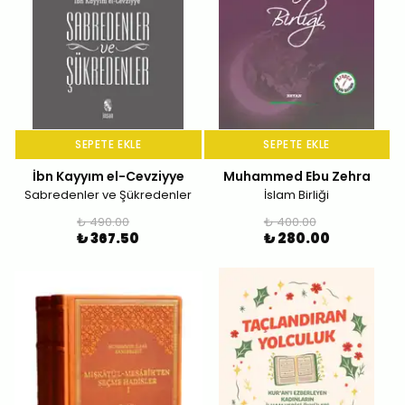
SEPETE EKLE
SEPETE EKLE
İbn Kayyım el-Cevziyye
Muhammed Ebu Zehra
Sabredenler ve Şükredenler
İslam Birliği
₺ 490.00
₺ 400.00
₺ 367.50
₺ 280.00