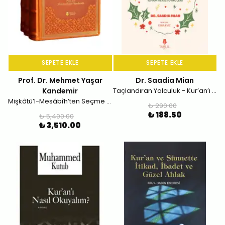
SEPETE EKLE
SEPETE EKLE
Prof. Dr. Mehmet Yaşar
Dr. Saadia Mian
Kandemir
Taçlandıran Yolculuk - Kur’an’ı Ezberleyen Kadınların İlham Verici Öyküleri
Mişkâtü’l-Mesâbîh’ten Seçme Hadisler (Deri Kapak -3 Cilt)
₺ 290.00
₺ 188.50
₺ 5,400.00
₺ 3,510.00