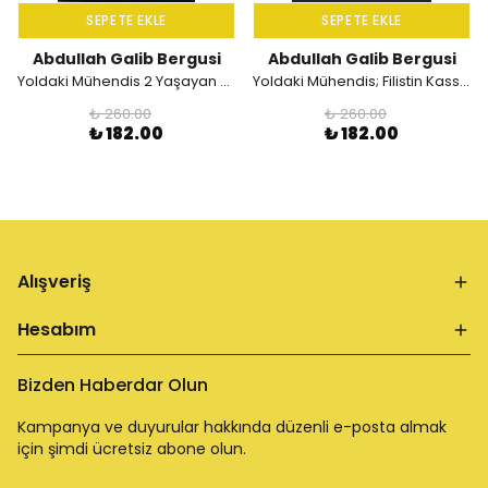
SEPETE EKLE
SEPETE EKLE
Abdullah Galib Bergusi
Abdullah Galib Bergusi
Yoldaki Mühendis 2 Yaşayan Şehit; Filistinli Kassam Komutanının Zindan Hatıraları
Yoldaki Mühendis; Filistin Kassam Komutanının Otobiyografisi
₺ 260.00
₺ 260.00
₺ 182.00
₺ 182.00
Alışveriş
Hesabım
Bizden Haberdar Olun
Kampanya ve duyurular hakkında düzenli e-posta almak
için şimdi ücretsiz abone olun.