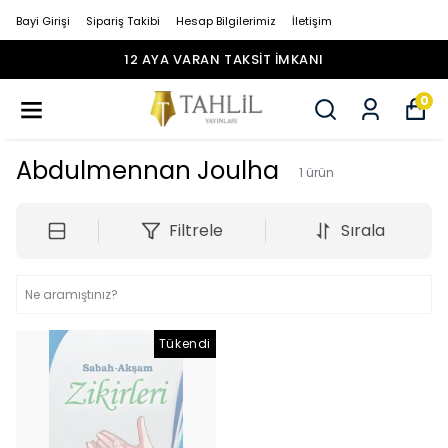
Bayi Girişi
Sipariş Takibi
Hesap Bilgilerimiz
İletişim
12 AYA VARAN TAKSİT İMKANI
0
Abdulmennan Joulha
1
ürün
Filtrele
Sırala
Tükendi