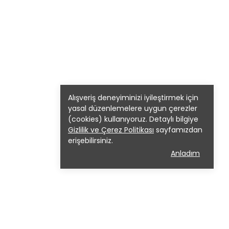
Alışveriş deneyiminizi iyileştirmek için
yasal düzenlemelere uygun çerezler
(cookies) kullanıyoruz. Detaylı bilgiye
Gizlilik ve Çerez Politikası
sayfamızdan
erişebilirsiniz.
Anladım