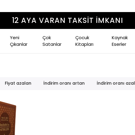
1500 TL ÜZERI ÜCRETSIZ KARGO
Yeni
Çok
Çocuk
Kaynak
Çıkanlar
Satanlar
Kitapları
Eserler
Fiyat azalan
İndirim oranı artan
İndirim oranı aza