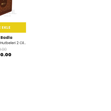
 EKLE
Badla
Resulullah'ın Sav Hutbeleri 2 Cilt Takım Termo Deri
0.00
50.00