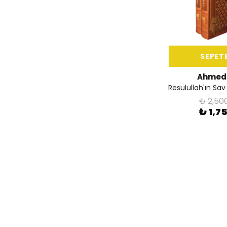
SEPETE
Ahmed 
₺ 2,50
₺ 1,7