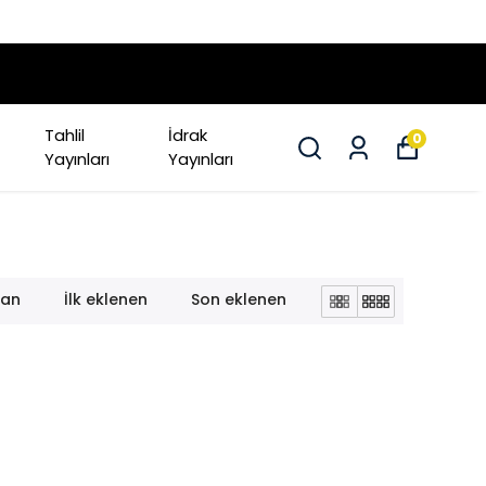
Tahlil
İdrak
0
Yayınları
Yayınları
lan
İlk eklenen
Son eklenen