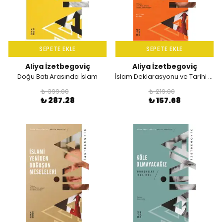
SEPETE EKLE
SEPETE EKLE
Aliya İzetbegoviç
Aliya İzetbegoviç
Doğu Batı Arasında İslam
İslam Deklarasyonu ve Tarihi Savunma
₺ 399.00
₺ 219.00
₺ 287.28
₺ 157.68