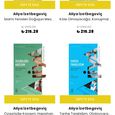
SEPETE EKLE
SEPETE EKLE
Aliya İzetbegoviç
Aliya İzetbegoviç
İslami Yeniden Doğuşun Meseleleri
Köle Olmayacağız; Konuşmalar 1990-1995
₺ 299.00
₺ 299.00
₺ 215.28
₺ 215.28
SEPETE EKLE
SEPETE EKLE
Aliya İzetbegoviç
Aliya İzetbegoviç
Özgürlüğe Kaçışım; Hapishaneden Notlar (1983- 1988)
Tarihe Tanıklığım; Otobiyografik Kayıtlar