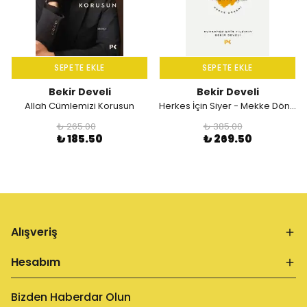
SEPETE EKLE
SEPETE EKLE
Bekir Develi
Bekir Develi
Allah Cümlemizi Korusun
Herkes İçin Siyer - Mekke Dönemi 1.Cilt; Peygamberimiz'in (s.a.v.) Hayatı / Mekke Dönemi
₺ 265.00
₺ 385.00
₺ 185.50
₺ 269.50
Alışveriş
Hesabım
Bizden Haberdar Olun