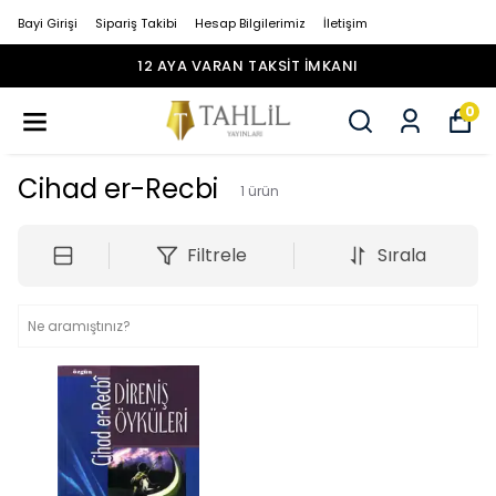
Bayi Girişi
Sipariş Takibi
Hesap Bilgilerimiz
İletişim
12 AYA VARAN TAKSİT İMKANI
0
Cihad er-Recbi
1
ürün
Filtrele
Sırala