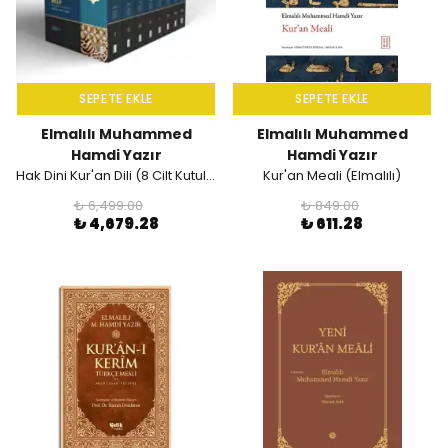
SEPETE EKLE
SEPETE EKLE
Elmalılı Muhammed
Elmalılı Muhammed
Hamdi Yazır
Hamdi Yazır
Hak Dini Kur'an Dili (8 Cilt Kutulu Set)
Kur'an Meali (Elmalılı)
₺ 6,499.00
₺ 849.00
₺ 4,679.28
₺ 611.28