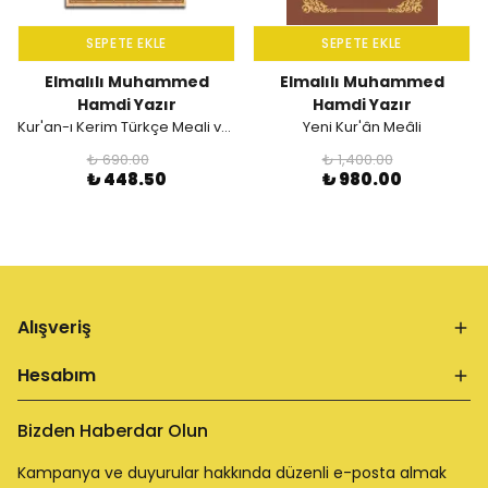
SEPETE EKLE
SEPETE EKLE
Elmalılı Muhammed
Elmalılı Muhammed
Hamdi Yazır
Hamdi Yazır
Kur'an-ı Kerim Türkçe Meali ve Muhtasar Tefsiri
Yeni Kur'ân Meâli
₺ 690.00
₺ 1,400.00
₺ 448.50
₺ 980.00
Alışveriş
Hesabım
Bizden Haberdar Olun
Kampanya ve duyurular hakkında düzenli e-posta almak