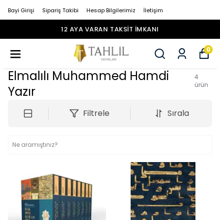
Bayi Girişi
Sipariş Takibi
Hesap Bilgilerimiz
İletişim
12 AYA VARAN TAKSİT İMKANI
0
Elmalılı Muhammed Hamdi
4
ürün
Yazır
Filtrele
Sırala