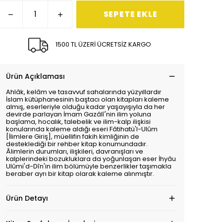
SEPETE EKLE
1500 TL ÜZERİ ÜCRETSİZ KARGO
Ürün Açıklaması
Ahlâk, kelâm ve tasavvuf sahalarında yüzyıllardır
İslam kütüphanesinin baştacı olan kitapları kaleme
almış, eserleriyle olduğu kadar yaşayışıyla da her
devirde parlayan İmam Gazâlî'nin ilim yoluna
başlama, hocalık, talebelik ve ilim-kalp ilişkisi
konularında kaleme aldığı eseri Fâtihatü'l-Ulûm
[İlimlere Giriş], müellifin fakih kimliğinin de
desteklediği bir rehber kitap konumundadır.
Âlimlerin durumları, ilişkileri, davranışları ve
kalplerindeki bozukluklara da yoğunlaşan eser İhyâu
Ulûmi'd-Dîn'in ilim bölümüyle benzerlikler taşımakla
beraber ayrı bir kitap olarak kaleme alınmıştır.
Ürün Detayı