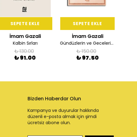
SEPETE EKLE
SEPETE EKLE
İmam Gazali
İmam Gazali
İ
Kalbin Sırları
Gündüzlerin ve Gecelerin İhyasının Fazileti
Namazı
₺ 130.00
₺ 150.00
₺ 91.00
₺ 97.50
Bizden Haberdar Olun
Kampanya ve duyurular hakkında
düzenli e-posta almak için şimdi
ücretsiz abone olun.