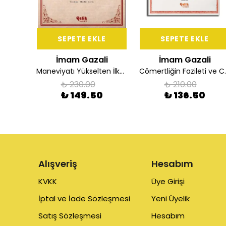
E
SEPETE EKLE
SEPETE EKLE
li
İmam Gazali
İmam Gazali
Ey Oğul Gençlere Nasihatler Çizgi
Maneviyatı Yükselten İlkeler
Cömertliği
₺ 230.00
₺ 210.00
₺ 149.50
₺ 136.50
Alışveriş
Hesabım
KVKK
Üye Girişi
İptal ve İade Sözleşmesi
Yeni Üyelik
Satış Sözleşmesi
Hesabım