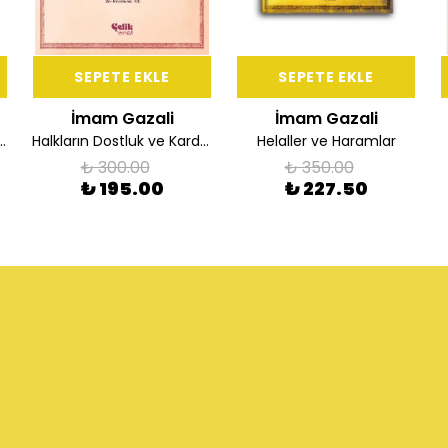
SEPETE EKLE
SEPETE EKLE
İmam Gazali
İmam Gazali
n Fazileti ve Cimrilik
Halkların Dostluk ve Kardeşliği
Helaller ve Haramlar
₺ 300.00
₺ 350.00
₺ 195.00
₺ 227.50