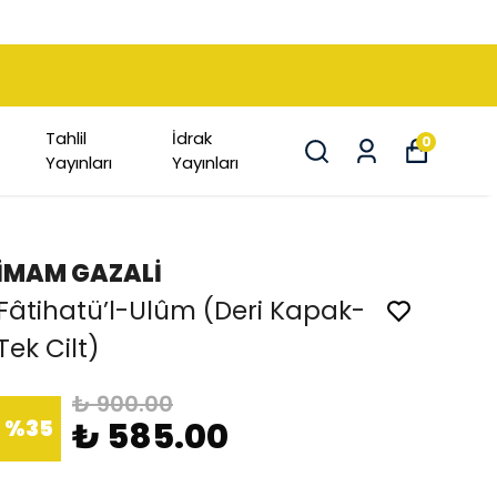
Tahlil
İdrak
0
Yayınları
Yayınları
İMAM GAZALİ
Fâtihatü’l-Ulûm (Deri Kapak-
Tek Cilt)
₺ 900.00
%
35
₺ 585.00