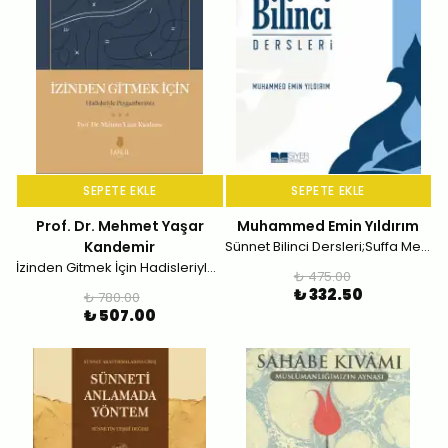
SEPETE EKLE
SEPETE EKLE
Prof. Dr. Mehmet Yaşar
Muhammed Emin Yıldırım
Kandemir
Sünnet Bilinci Dersleri;Suffa Meclisleri
İzinden Gitmek İçin Hadisleriyle Peygamberimiz
₺ 475.00
₺ 332.50
₺ 780.00
₺ 507.00