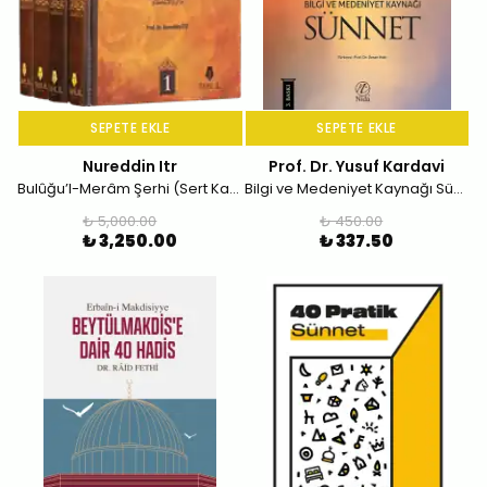
SEPETE EKLE
SEPETE EKLE
Nureddin Itr
Prof. Dr. Yusuf Kardavi
Bulûğu’l-Merâm Şerhi (Sert Kapak, 4 Cilt)
Bilgi ve Medeniyet Kaynağı Sünnet
₺ 5,000.00
₺ 450.00
₺ 3,250.00
₺ 337.50