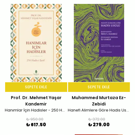
SEPETE EKLE
SEPETE EKLE
Prof. Dr. Mehmet Yaşar
Muhammed Murtaza Ez-
Kandemir
Zebidi
Hanımlar İçin Hadisler - 250 Hadis-i Şerif
Hanefi Alimlere Göre Hadis Usulü
₺ 950.00
₺ 372.00
₺ 617.50
₺ 279.00