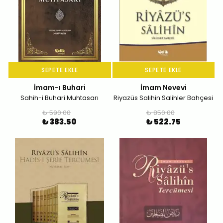
SEPETE EKLE
SEPETE EKLE
İmam-ı Buhari
İmam Nevevi
Sahih-i Buhari Muhtasarı
Riyazüs Salihin Salihler Bahçesi
₺ 590.00
₺ 850.00
₺ 383.50
₺ 522.75