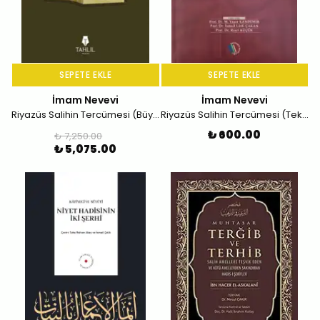
SEPETE EKLE
SEPETE EKLE
İmam Nevevi
İmam Nevevi
Riyazüs Salihin Tercümesi (Büyük Boy-8 Cilt)
Riyazüs Salihin Tercümesi (Tek Cilt)
₺ 600.00
₺ 7,250.00
₺ 5,075.00