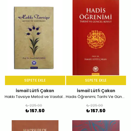
SEPETE EKLE
SEPETE EKLE
İsmail Lütfi Çakan
İsmail Lütfi Çakan
Hakkı Tavsiye Metod ve Vasıtaları
Hadis Öğrenimi; Tarihi Ve Güncel Boyut
₺ 225.00
₺ 225.00
₺ 157.50
₺ 157.50