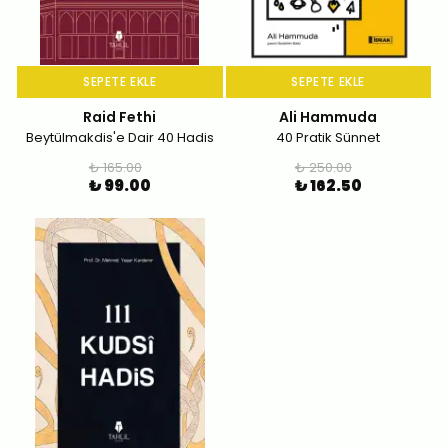
SEPETE EKLE
SEPETE EKLE
Raid Fethi
Ali Hammuda
Beytülmakdis'e Dair 40 Hadis
40 Pratik Sünnet
₺ 165.00
₺ 250.00
₺ 99.00
₺ 162.50