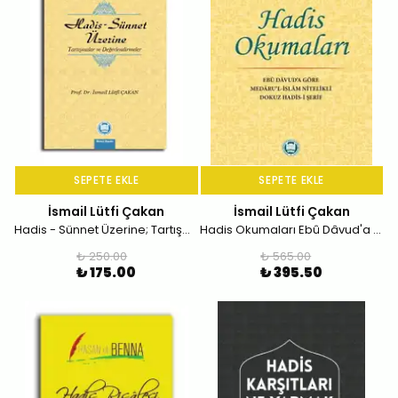
SEPETE EKLE
SEPETE EKLE
İsmail Lütfi Çakan
İsmail Lütfi Çakan
Hadis - Sünnet Üzerine; Tartışmalar ve Değerlendirmeler
Hadis Okumaları Ebû Dâvud'a Göre Medâru'l-İslâm Nitelikli Dokuz Hadis-i Şerif
₺ 250.00
₺ 565.00
₺ 175.00
₺ 395.50