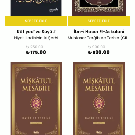
SEPETE EKLE
SEPETE EKLE
Kâfiyecî ve Süyûtî
İbn-i Hacer El-Askalani
Niyet Hadisinin İki Şerhi
Muhtasar Terğib Ve Terhib (Ciltli)
₺ 250.00
₺ 900.00
₺ 175.00
₺ 630.00