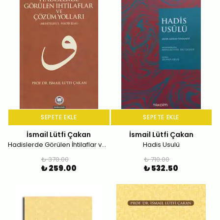
SEPETE EKLE
SEPETE EKLE
İsmail Lütfi Çakan
İsmail Lütfi Çakan
Hadislerde Görülen İhtilaflar ve Çözüm Yolları; (Muhtelifü'l-Hadis İlmi)
Hadis Usulü
₺ 370.00
₺ 710.00
₺ 259.00
₺ 532.50