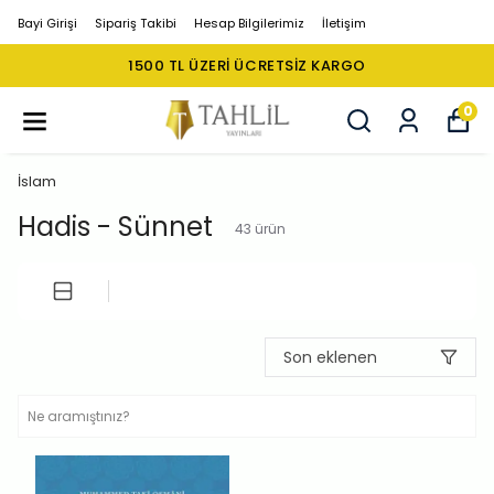
Bayi Girişi
Sipariş Takibi
Hesap Bilgilerimiz
İletişim
1500 TL ÜZERI ÜCRETSIZ KARGO
0
İslam
Hadis - Sünnet
43
ürün
Son eklenen