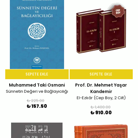
SEPETE EKLE
SEPETE EKLE
Muhammed Taki Osmani
Prof. Dr. Mehmet Yaşar
Sünnetin Değeri ve Bağlayıcılığı
Kandemir
El-Ezkâr (Cep Boy, 2 Cilt)
₺ 225.00
₺ 157.50
₺ 1,400.00
₺ 910.00