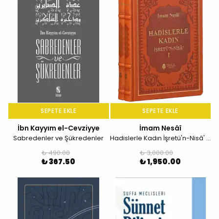
SEPETE EKLE
SEPETE EKLE
İbn Kayyım el-Cevziyye
İmam Nesâî
Sabredenler ve Şükredenler
Hadislerle Kadın İşretü'n-Nisâ' (Deri Kapak-2 Cilt)
₺ 490.00
₺ 3,000.00
₺ 367.50
₺ 1,950.00