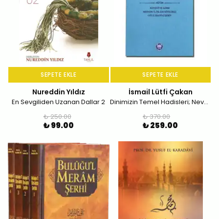
SEPETE EKLE
SEPETE EKLE
Nureddin Yıldız
İsmail Lütfi Çakan
En Sevgiliden Uzanan Dallar 2
Dinimizin Temel Hadisleri; Nevevî'ye Göre Medâru'l-İslâm Nitelikli Otuz Hadis-i Şerif
₺ 250.00
₺ 370.00
₺ 99.00
₺ 259.00