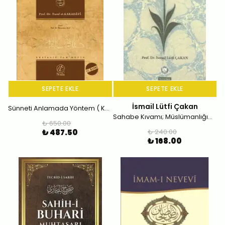
SEPETE EKLE
SEPETE EKLE
İsmail Lütfi Çakan
Sünneti Anlamada Yöntem ( Karton Kapak )
Sahabe Kıvamı; Müslümanlığımızın Aynası
₺ 650.00
₺ 487.50
₺ 240.00
₺ 168.00