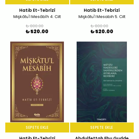
Hatib Et-Tebrîzî
Hatib Et-Tebrîzî
Mişkâtu'l Mesâbîh 4. Cilt
Mişkâtu'l Mesabih 5. Cilt
₺ 800.00
₺ 800.00
₺ 520.00
₺ 520.00
SEPETE EKLE
SEPETE EKLE
Hatib Et-Tebrîzî
Abdulfettah Ebu Gudde