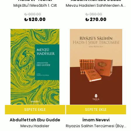
Mişkâtu'l Mesâbîh 1. Cilt
Mevzu Hadisleri Sahihlerden Ayıklama Rehberi
₺ 800.00
₺ 360.00
₺ 520.00
₺ 270.00
SEPETE EKLE
SEPETE EKLE
Abdulfettah Ebu Gudde
İmam Nevevi
Mevzu Hadisler
Riyazüs Salihin Tercümesi (Büyük Boy-Deri 8 Cilt)