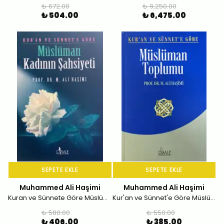
₺ 672.00
₺ 9,250.00
₺ 504.00
₺ 6,475.00
SEPETE EKLE
SEPETE EKLE
Muhammed Ali Haşimi
Muhammed Ali Haşimi
Kuran ve Sünnete Göre Müslüman Kadının Şahsiyeti
Kur'an ve Sünnet'e Göre Müslüman Toplumu
₺ 580.00
₺ 550.00
₺ 406.00
₺ 385.00