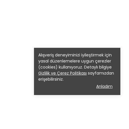
Alışveriş deneyiminizi iyileştirmek için
yasal düzenlemelere uygun çerezler
(cookies) kullanıyoruz. Detaylı bilgiye
Gizlilik ve Çerez Politikası
sayfamızdan
erişebilirsiniz.
Anladım