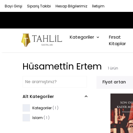
Bayi Girişi
Sipariş Takibi
Hesap Bilgilerimiz
İletişim
Kategoriler
Fırsat
Kitaplar
Hüsamettin Ertem
1
ürün
Fiyat artan
Alt Kategoriler
Kategoriler
(
1
)
İslam
(
1
)