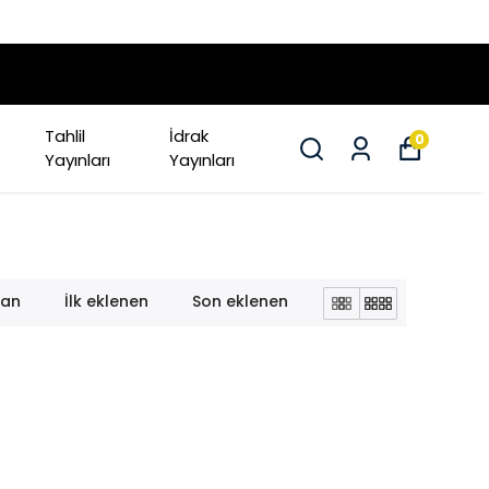
Tahlil
İdrak
0
Yayınları
Yayınları
lan
İlk eklenen
Son eklenen