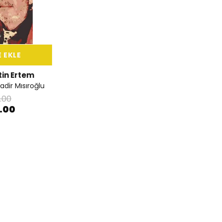
 EKLE
in Ertem
dir Mısıroğlu
.00
2.00