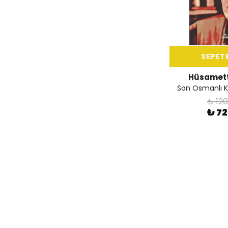
SEPETE
Hüsamett
Son Osmanlı Ka
₺ 120
₺ 7