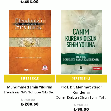
₺ 455.00
SEPETE EKLE
SEPETE EKLE
Muhammed Emin Yıldırım
Prof. Dr. Mehmet Yaşar
Efendimizi SAV Sahabe Gibi Sevmek
Kandemir
Canım Kurban Olsun Senin Yoluna
₺ 295.00
₺ 206.50
₺ 260.00
₺ 99.00