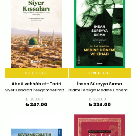
SEPETE EKLE
SEPETE EKLE
Abdülvehhâb et-Tarîrî
İhsan Süreyya Sırma
Siyer Kıssaları Peygamberimizin Hayatından Sahneler
İslami Tebliğin Medine Dönemi ve Cihad
₺ 380.00
₺ 320.00
₺ 247.00
₺ 224.00