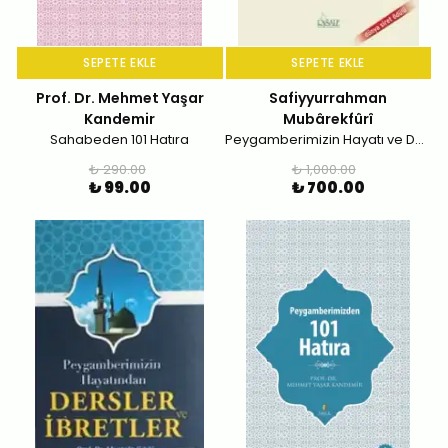
SEPETE EKLE
SEPETE EKLE
Prof. Dr. Mehmet Yaşar
Safiyyurrahman
Kandemir
Mubârekfûrî
Sahabeden 101 Hatıra
Peygamberimizin Hayatı ve Daveti
₺ 290.00
₺ 1,000.00
₺ 99.00
₺ 700.00