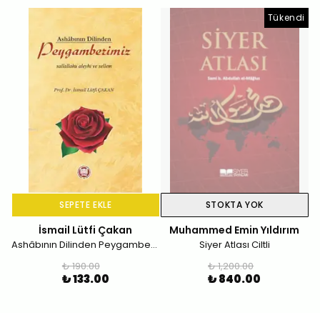
Tükendi
SEPETE EKLE
STOKTA YOK
İsmail Lütfi Çakan
Muhammed Emin Yıldırım
Ashâbının Dilinden Peygamberimiz; Sallallahu Aleyhi ve Sellem
Siyer Atlası Ciltli
₺ 190.00
₺ 1,200.00
₺ 133.00
₺ 840.00