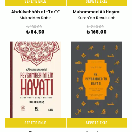
SEPETE EKLE
SEPETE EKLE
Abdülvehhâb et-Tarîrî
Muhammed Ali Haşimi
Mukaddes Kabir
Kuran'da Resulullah
₺ 130.00
₺ 240.00
₺ 84.50
₺ 168.00
SEPETE EKLE
SEPETE EKLE