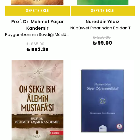
SEPETE EKLE
SEPETE EKLE
Prof. Dr. Mehmet Yaşar
Nureddin Yıldız
Kandemir
Nübüvvet Pınarından Baldan Tatlı Sözler
Peygamberimin Sevdiği Müslüman
₺ 250.00
₺ 99.00
₺ 865.00
₺ 562.25