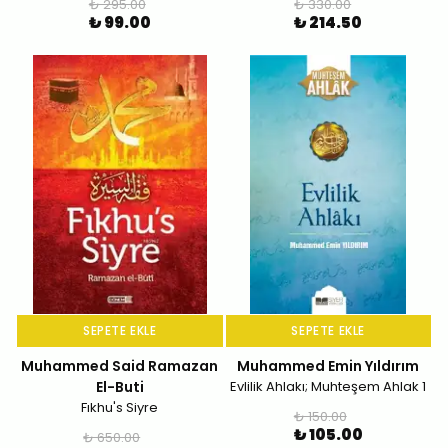
₺ 295.00
₺ 330.00
₺ 99.00
₺ 214.50
SEPETE EKLE
SEPETE EKLE
Muhammed Said Ramazan
Muhammed Emin Yıldırım
El-Buti
Evlilik Ahlakı; Muhteşem Ahlak 1
Fıkhu's Siyre
₺ 150.00
₺ 105.00
₺ 650.00