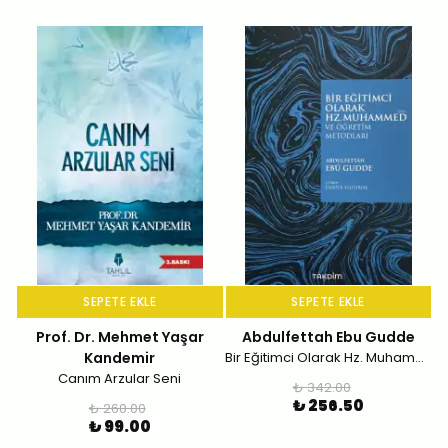
SEPETE EKLE
SEPETE EKLE
Prof. Dr. Mehmet Yaşar
Abdulfettah Ebu Gudde
Kandemir
Bir Eğitimci Olarak Hz. Muhammed (SAS)
Canım Arzular Seni
₺ 342.00
₺ 256.50
₺ 260.00
₺ 99.00