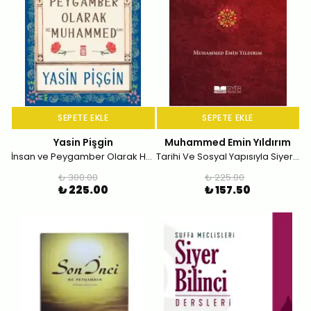
SEPETE EKLE
SEPETE EKLE
Yasin Pişgin
Muhammed Emin Yıldırım
İnsan ve Peygamber Olarak Hz. Muhammed
Tarihi Ve Sosyal Yapısıyla Siyer Coğrafyası
₺ 300.00
₺ 225.00
₺ 225.00
₺ 157.50