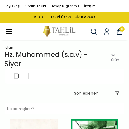
Bayi Girişi
Sipariş Takibi
Hesap Bilgilerimiz
İletişim
1500 TL ÜZERI ÜCRETSIZ KARGO
0
İslam
Hz. Muhammed (s.a.v) -
34
ürün
Siyer
Son eklenen