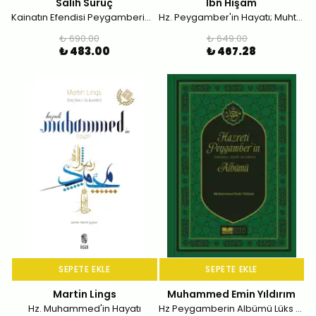
Salih Suruç
İbn Hişam
Kainatın Efendisi Peygamberimizin Hayatı (Tek Cilt)
Hz. Peygamber'in Hayatı; Muhtasar Siretü İbn Hişam
₺ 690.00
₺ 649.00
₺ 483.00
₺ 467.28
SEPETE EKLE
SEPETE EKLE
Martin Lings
Muhammed Emin Yıldırım
Hz. Muhammed'in Hayatı
Hz Peygamberin Albümü Lüks Termo Deri Kapak