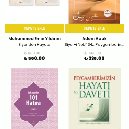
SEPETE EKLE
SEPETE EKLE
Muhammed Emin Yıldırım
Adem Apak
Siyer’den Hayata
Siyer-i Nebî (Hz. Peygamberin (s.a.s) Hayatı – Şahsiyeti – Daveti)
₺ 800.00
₺ 480.00
₺ 560.00
₺ 336.00