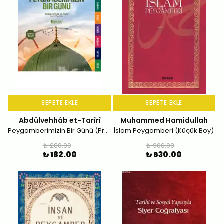
SEPETE EKLE
SEPETE EKLE
Abdülvehhâb et-Tarîrî
Muhammed Hamidullah
Peygamberimizin Bir Günü (Pratik Baskı)
İslam Peygamberi (Küçük Boy)
₺ 280.00
₺ 900.00
₺ 182.00
₺ 630.00