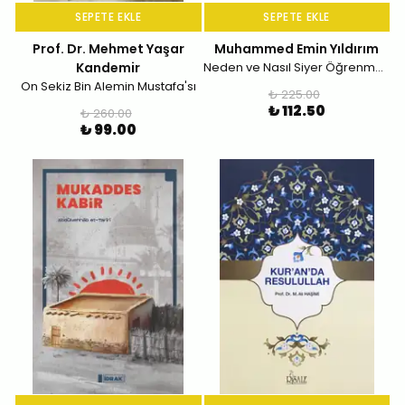
SEPETE EKLE
SEPETE EKLE
Prof. Dr. Mehmet Yaşar
Muhammed Emin Yıldırım
Kandemir
Neden ve Nasıl Siyer Öğrenmeliyiz
On Sekiz Bin Alemin Mustafa'sı
₺ 225.00
₺ 112.50
₺ 260.00
₺ 99.00