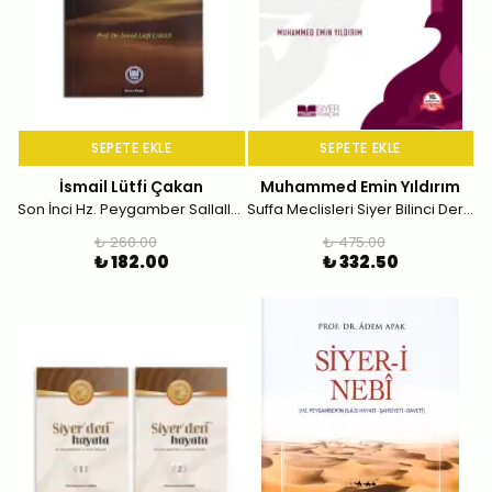
SEPETE EKLE
SEPETE EKLE
İsmail Lütfi Çakan
Muhammed Emin Yıldırım
Son İnci Hz. Peygamber Sallallâhu Aleyhi ve Sellem
Suffa Meclisleri Siyer Bilinci Dersleri
₺ 260.00
₺ 475.00
₺ 182.00
₺ 332.50