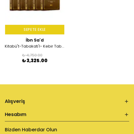
SEPETE EKLE
İbn Sa'd
Kitabü't-Tabakati'l- Kebir Tabakat (5 Cilt)
₺ 4,750.00
₺ 3,325.00
Alışveriş
Hesabım
Bizden Haberdar Olun