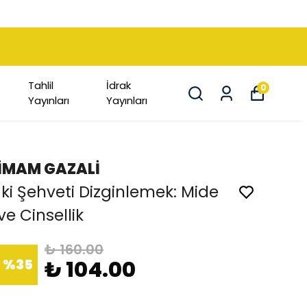
Tahlil
İdrak
0
Yayınları
Yayınları
İMAM GAZALİ
İki Şehveti Dizginlemek: Mide
ve Cinsellik
₺ 160.00
%
35
₺ 104.00