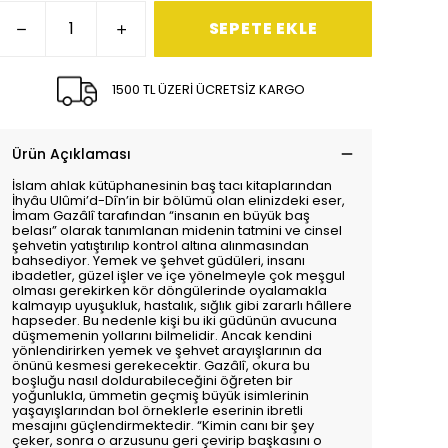
SEPETE EKLE
1500 TL ÜZERİ ÜCRETSİZ KARGO
Ürün Açıklaması
İslam ahlak kütüphanesinin baş tacı kitaplarından
İhyâu Ulûmi’d-Dîn’in bir bölümü olan elinizdeki eser,
İmam Gazâlî tarafından “insanın en büyük baş
belası” olarak tanımlanan midenin tatmini ve cinsel
şehvetin yatıştırılıp kontrol altına alınmasından
bahsediyor. Yemek ve şehvet güdüleri, insanı
ibadetler, güzel işler ve içe yönelmeyle çok meşgul
olması gerekirken kör döngülerinde oyalamakla
kalmayıp uyuşukluk, hastalık, sığlık gibi zararlı hâllere
hapseder. Bu nedenle kişi bu iki güdünün avucuna
düşmemenin yollarını bilmelidir. Ancak kendini
yönlendirirken yemek ve şehvet arayışlarının da
önünü kesmesi gerekecektir. Gazâlî, okura bu
boşluğu nasıl doldurabileceğini öğreten bir
yoğunlukla, ümmetin geçmiş büyük isimlerinin
yaşayışlarından bol örneklerle eserinin ibretli
mesajını güçlendirmektedir. “Kimin canı bir şey
çeker, sonra o arzusunu geri çevirip başkasını o