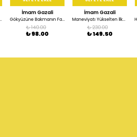
İmam Gazali
İmam Gazali
n Fazileti ve Cimrilik
Gökyüzüne Bakmanın Faydaları
Maneviyatı Yükselten İlkeler
₺ 140.00
₺ 230.00
₺ 98.00
₺ 149.50