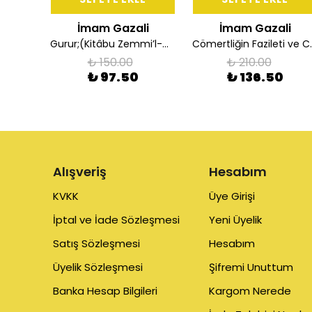
li
İmam Gazali
İmam Gazali
sı
Gurur;(Kitâbu Zemmi’l-Gurur)
Cömertliği
₺ 150.00
₺ 210.00
₺ 97.50
₺ 136.50
Alışveriş
Hesabım
KVKK
Üye Girişi
İptal ve İade Sözleşmesi
Yeni Üyelik
Satış Sözleşmesi
Hesabım
Üyelik Sözleşmesi
Şifremi Unuttum
Banka Hesap Bilgileri
Kargom Nerede