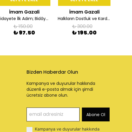
İmam Gazali
İmam Gazali
İ
Hidayete İlk Adım; Bidâyetü'l Hidaye
Halkların Dostluk ve Kardeşliği
₺ 150.00
₺ 300.00
₺ 97.50
₺ 195.00
Bizden Haberdar Olun
Kampanya ve duyurular hakkında
düzenli e-posta almak için şimdi
ücretsiz abone olun.
Abone Ol
Kampanya ve duyurular hakkında