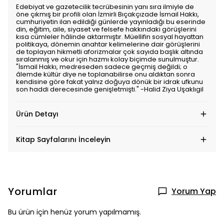
Edebiyat ve gazetecilik tecrübesinin yanı sıra ilmiyle de
öne çıkmış bir profili olan İzmirli Bıçakçızade İsmail Hakkı,
cumhuriyetin ilan edildiği günlerde yayınladığı bu eserinde
din, eğitim, aile, siyaset ve felsefe hakkındaki görüşlerini
kısa cümleler hâlinde aktarmıştır. Müellifin sosyal hayattan
politikaya, dönemin anahtar kelimelerine dair görüşlerini
de toplayan hikmetli aforizmalar çok sayıda başlık altında
sıralanmış ve okur için hazmı kolay biçimde sunulmuştur.
"İsmail Hakkı, medreseden sadece geçmiş değildi; o
âlemde kültür diye ne toplanabilirse onu aldıktan sonra
kendisine göre fakat yalnız doğuya dönük bir idrak ufkunu
son haddi derecesinde genişletmişti." -Halid Ziya Uşaklıgil
Ürün Detayı
Kitap Sayfalarını İnceleyin
Yorumlar
Yorum Yap
Bu ürün için henüz yorum yapılmamış.