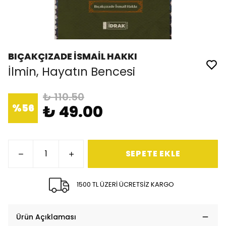
BIÇAKÇIZADE İSMAİL HAKKI
İlmin, Hayatın Bencesi
₺ 110.50
%
56
₺ 49.00
SEPETE EKLE
1500 TL ÜZERİ ÜCRETSİZ KARGO
Ürün Açıklaması