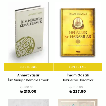
SEPETE EKLE
SEPETE EKLE
Ahmet Yaşar
İmam Gazali
İlim Nuruyla Kemale Ermek
Helaller ve Haramlar
₺ 300.00
₺ 350.00
₺ 210.00
₺ 227.50