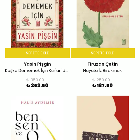
SEPETE EKLE
SEPETE EKLE
Yasin Pişgin
Firuzan Çetin
Keşke Dememek İçin Kur'an'da Keşkeler ve Keşke Diyenler
Hayata İz Bırakmak
₺ 350.00
₺ 250.00
₺ 262.50
₺ 187.50