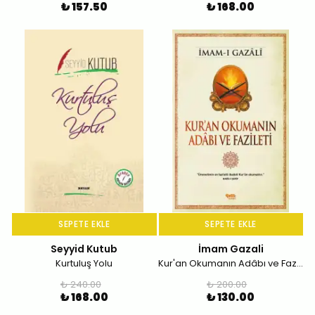
₺ 157.50
₺ 168.00
SEPETE EKLE
SEPETE EKLE
Seyyid Kutub
İmam Gazali
Kurtuluş Yolu
Kur'an Okumanın Adâbı ve Fazileti
₺ 240.00
₺ 200.00
₺ 168.00
₺ 130.00