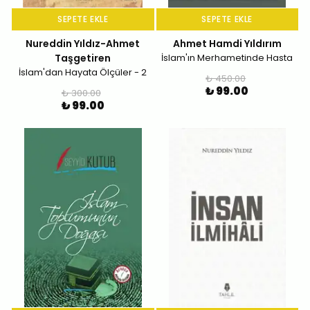
SEPETE EKLE
SEPETE EKLE
Nureddin Yıldız-Ahmet
Ahmet Hamdi Yıldırım
Taşgetiren
İslam'ın Merhametinde Hasta
İslam'dan Hayata Ölçüler - 2
₺ 450.00
₺ 99.00
₺ 300.00
₺ 99.00