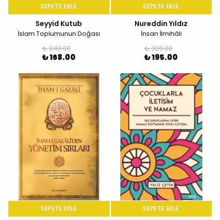
SEPETE EKLE
SEPETE EKLE
Seyyid Kutub
Nureddin Yıldız
İslam Toplumunun Doğası
İnsan İlmihâli
₺ 240.00
₺ 300.00
₺ 168.00
₺ 195.00
SEPETE EKLE
SEPETE EKLE