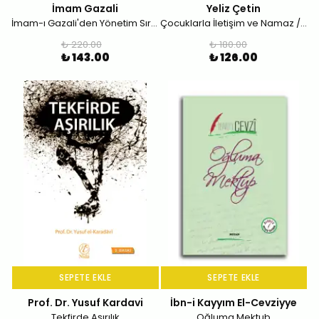
İmam Gazali
Yeliz Çetin
İmam-ı Gazali'den Yönetim Sırları
Çocuklarla İletişim ve Namaz / Yaş Gruplarına Göre Namaz Eğitiminde Etkili İletişim
₺ 220.00
₺ 180.00
₺ 143.00
₺ 126.00
SEPETE EKLE
SEPETE EKLE
Prof. Dr. Yusuf Kardavi
İbn-i Kayyım El-Cevziyye
Tekfirde Aşırılık
Oğluma Mektub