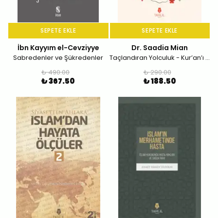
SEPETE EKLE
SEPETE EKLE
İbn Kayyım el-Cevziyye
Dr. Saadia Mian
Sabredenler ve Şükredenler
Taçlandıran Yolculuk - Kur’an’ı Ezberleyen Kadınların İlham Verici Öyküleri
₺ 490.00
₺ 290.00
₺ 367.50
₺ 188.50