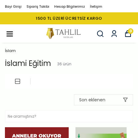
Bayi Girişi
Sipariş Takibi
Hesap Bilgilerimiz
İletişim
1500 TL ÜZERI ÜCRETSIZ KARGO
0
İslam
İslami Eğitim
36
ürün
Son eklenen