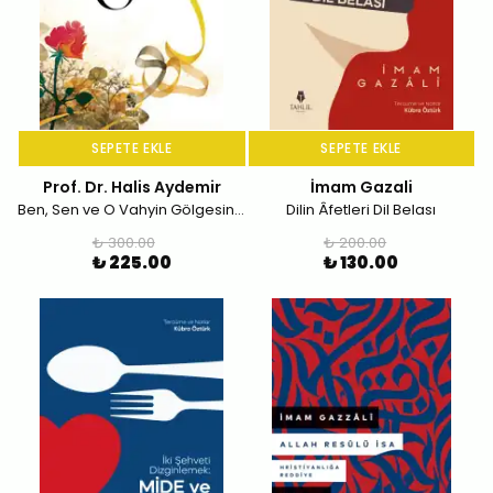
SEPETE EKLE
SEPETE EKLE
Prof. Dr. Halis Aydemir
İmam Gazali
Ben, Sen ve O Vahyin Gölgesinde Düşünceler
Dilin Âfetleri Dil Belası
₺ 300.00
₺ 200.00
₺ 225.00
₺ 130.00