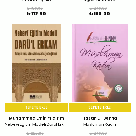
₺ 150.00
₺ 240.00
₺ 112.50
₺ 168.00
SEPETE EKLE
SEPETE EKLE
Muhammed Emin Yıldırım
Hasan El-Benna
Nebevi Eğitim Modeli Darül Erkam; Vahyin İniş Sürecinde Şahsiyet Eğitimi
Müslüman Kadın
₺ 225.00
₺ 240.00