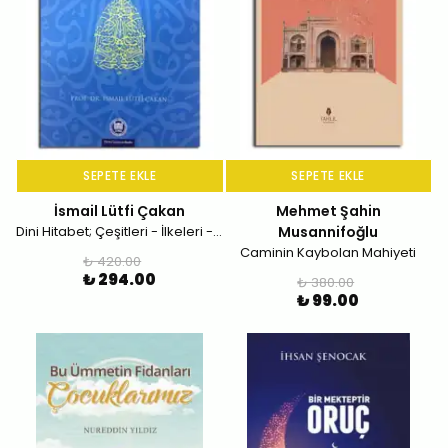
SEPETE EKLE
SEPETE EKLE
İsmail Lütfi Çakan
Mehmet Şahin
Dini Hitabet; Çeşitleri - İlkeleri - Örnekleri
Musannifoğlu
Caminin Kaybolan Mahiyeti
₺ 420.00
₺ 294.00
₺ 380.00
₺ 99.00