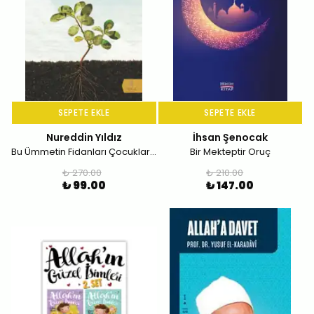
SEPETE EKLE
SEPETE EKLE
Nureddin Yıldız
İhsan Şenocak
Bu Ümmetin Fidanları Çocuklarımız
Bir Mekteptir Oruç
₺ 270.00
₺ 210.00
₺ 99.00
₺ 147.00