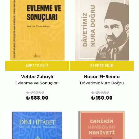
SEPETE EKLE
SEPETE EKLE
Vehbe Zuhaylî
Hasan El-Benna
Evlenme ve Sonuçları
Dâvetimiz Nura Doğru
₺ 840.00
₺ 200.00
₺ 588.00
₺ 150.00