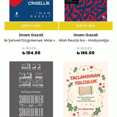
SEPETE EKLE
SEPETE EKLE
İmam Gazali
İmam Gazali
İki Şehveti Dizginlemek: Mide ve Cinsellik
Allah Resûlü İsa - Hristiyanlığa Reddiye
₺ 160.00
₺ 220.00
₺ 104.00
₺ 165.00