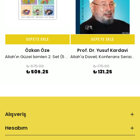
SEPETE EKLE
SEPETE EKLE
Özkan Öze
Prof. Dr. Yusuf Kardavi
Allah'ın Güzel İsimleri 2. Set (5 Kitap Takım)
Allah'a Davet; Konferans Serisi - 1
₺ 675.00
₺ 175.00
₺ 506.25
₺ 131.25
Alışveriş
Hesabım