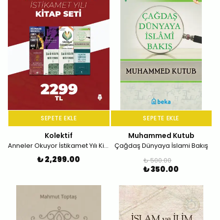
SEPETE EKLE
SEPETE EKLE
Kolektif
Muhammed Kutub
Anneler Okuyor İstikamet Yılı Kitap Seti
Çağdaş Dünyaya İslami Bakış
₺ 2,299.00
₺ 500.00
₺ 350.00