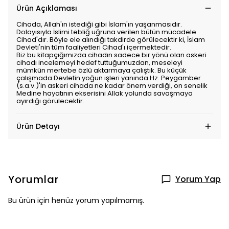
Ürün Açıklaması
Cihada, Allah'ın istediği gibi İslam'ın yaşanmasıdır.
Dolayısıyla İslimi tebliğ uğruna verilen bütün mücadele
Cihad'dır. Böyle ele alındığı takdirde görülecektir ki, İslam
Devleti'nin tüm faaliyetleri Cihad'ı içermektedir.
Biz bu kitapçığımızda cihadın sadece bir yönü olan askeri
cihadı incelemeyi hedef tuttuğumuzdan, meseleyi
mümkün mertebe özlü aktarmaya çalıştık. Bu küçük
çalışmada Devletin yoğun işleri yanında Hz. Peygamber
(s.a.v.)'in askeri cihada ne kadar önem verdiği, on senelik
Medine hayatının ekserisini Allak yolunda savaşmaya
ayırdığı görülecektir.
Ürün Detayı
Yorumlar
Yorum Yap
Bu ürün için henüz yorum yapılmamış.