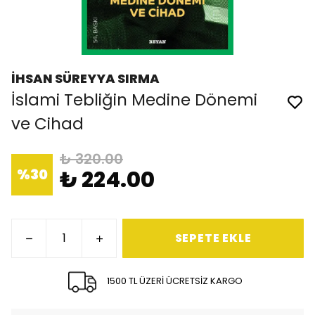
İHSAN SÜREYYA SIRMA
İslami Tebliğin Medine Dönemi
ve Cihad
₺ 320.00
%
30
₺ 224.00
SEPETE EKLE
1500 TL ÜZERİ ÜCRETSİZ KARGO