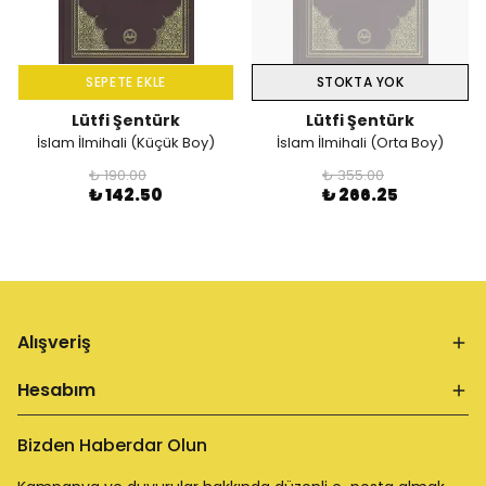
SEPETE EKLE
STOKTA YOK
Lütfi Şentürk
Lütfi Şentürk
İslam İlmihali (Küçük Boy)
İslam İlmihali (Orta Boy)
₺ 190.00
₺ 355.00
₺ 142.50
₺ 266.25
Alışveriş
Hesabım
Bizden Haberdar Olun