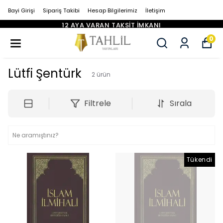
Bayi Girişi
Sipariş Takibi
Hesap Bilgilerimiz
İletişim
12 AYA VARAN TAKSİT İMKANI
0
Lütfi Şentürk
2
ürün
Filtrele
Sırala
Tükendi