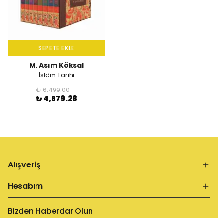
SEPETE EKLE
M. Asım Köksal
İslâm Tarihi
₺ 6,499.00
₺ 4,679.28
Alışveriş
Hesabım
Bizden Haberdar Olun