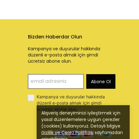
Bizden Haberdar Olun
Kampanya ve duyurular hakkında
düzenli e-posta almak için şimdi
ücretsiz abone olun.
Abone Ol
Kampanya ve duyurular hakkında
düzenli e-posta almak için şimdi
ücretsiz abone olun.
Alışveriş deneyiminizi iyileştirmek için
yasal düzenlemelere uygun çerezler
(cookies) kullanıyoruz. Detaylı bilgiye
Gizlilik ve Çerez Politikası
sayfamızdan