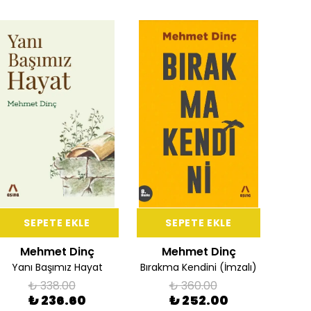
SEPETE EKLE
SEPETE EKLE
Mehmet Dinç
Mehmet Dinç
M
Yanı Başımız Hayat
Bırakma Kendini (İmzalı)
₺ 338.00
₺ 360.00
₺ 236.60
₺ 252.00