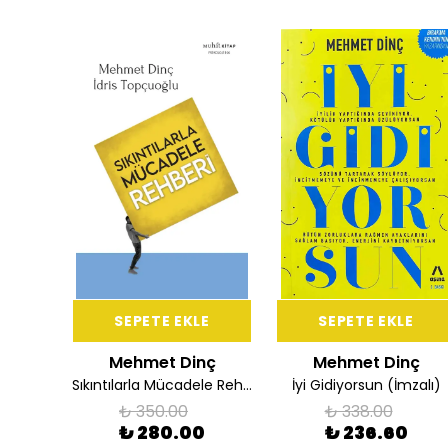
E
SEPETE EKLE
SEPETE EKLE
nç
Mehmet Dinç
Mehmet Dinç
Sıkıntılarla Mücadele Rehberi
İyi Gidiyorsun (İmzalı)
₺ 350.00
₺ 338.00
0
₺ 280.00
₺ 236.60