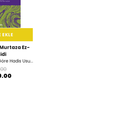
 EKLE
urtaza Ez-
idi
Hanefi Alimlere Göre Hadis Usulü
.00
9.00