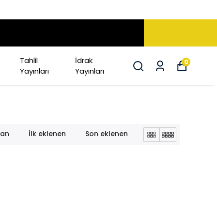
Tahlil
İdrak
0
Yayınları
Yayınları
lan
İlk eklenen
Son eklenen