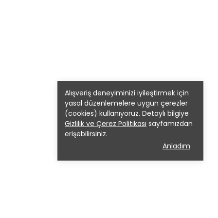
Alışveriş deneyiminizi iyileştirmek için
yasal düzenlemelere uygun çerezler
(cookies) kullanıyoruz. Detaylı bilgiye
Gizlilik ve Çerez Politikası
sayfamızdan
erişebilirsiniz.
Anladım