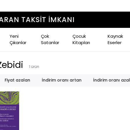
1500 TL ÜZERI ÜCRETSIZ KARGO
Yeni
Çok
Çocuk
Kaynak
Çıkanlar
Satanlar
Kitapları
Eserler
ebidi
1
ürün
Fiyat azalan
İndirim oranı artan
İndirim oranı aza