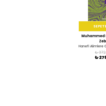
SEPETE
Muhammed M
Zeb
₺ 372
₺ 27