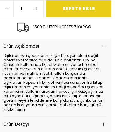
SEPETE EKLE
1500 TL ÜZERİ ÜCRETSİZ KARGO
Ürün Açıklaması
Dijital dünya çocuklarımız için bir oyun alanı değil,
potansiyel tehlikelerle dolu bir labirenttir. Online
Cinsellik Kültüründe Dijital Mahremiyet adı rehber
eser, ebeveynlerin dijital zorbalık, çevrimiçi cinsel
istismar ve mahremiyet ihlalleri karşısında
çocuklarına nasıl rehberlik edebileceklerini
açıklayan kapsamlı bir yol haritası sunuyor. Bu kitap,
dijital mahremiyetin ihlal edildiği bir çağda çocukları
korumanın yollarını arayan herkes için vazgeçilmez
bir kaynak niteliğinde. Çocuklarınızı dijital dünyanın
görünmeyen tehditlerine karşı donatın, çünkü onları
her an koruyamazsınız ama tehlikelere karşı güçlü
kılabilirsiniz.
Ürün Detayı