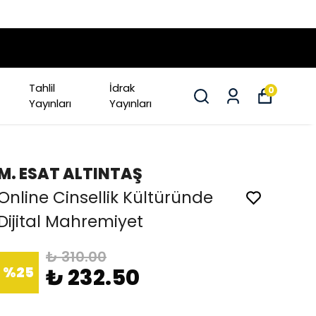
Tahlil
İdrak
0
Yayınları
Yayınları
M. ESAT ALTINTAŞ
Online Cinsellik Kültüründe
Dijital Mahremiyet
₺ 310.00
%
25
₺ 232.50