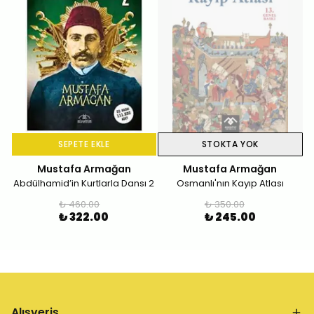
SEPETE EKLE
STOKTA YOK
Mustafa Armağan
Mustafa Armağan
Abdülhamid’in Kurtlarla Dansı 2
Osmanlı'nın Kayıp Atlası
₺ 460.00
₺ 350.00
₺ 322.00
₺ 245.00
Alışveriş