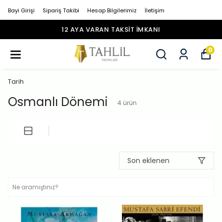
Bayi Girişi
Sipariş Takibi
Hesap Bilgilerimiz
İletişim
12 AYA VARAN TAKSİT İMKANI
0
Tarih
Osmanlı Dönemi
4
ürün
Son eklenen