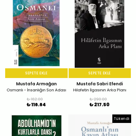
SEPETE EKLE
SEPETE EKLE
Mustafa Armağan
Mustafa Sabri Efendi
Osmanlı - İnsanlığın Son Adası
Hilafetin İlgasının Arka Planı
₺ 162.00
₺ 290.00
₺ 116.64
₺ 217.50
Tükendi