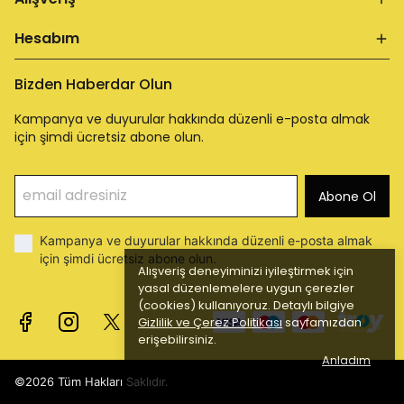
Hesabım
Bizden Haberdar Olun
Kampanya ve duyurular hakkında düzenli e-posta almak
için şimdi ücretsiz abone olun.
Abone Ol
Kampanya ve duyurular hakkında düzenli e-posta almak
için şimdi ücretsiz abone olun.
Alışveriş deneyiminizi iyileştirmek için
yasal düzenlemelere uygun çerezler
(cookies) kullanıyoruz. Detaylı bilgiye
Gizlilik ve Çerez Politikası
sayfamızdan
erişebilirsiniz.
Anladım
©2026 Tüm Hakları Saklıdır.