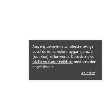
Alışveriş deneyiminizi iyileştirmek için
yasal düzenlemelere uygun çerezler
(cookies) kullanıyoruz. Detaylı bilgiye
Gizlilik ve Çerez Politikası
sayfamızdan
erişebilirsiniz.
Anladım