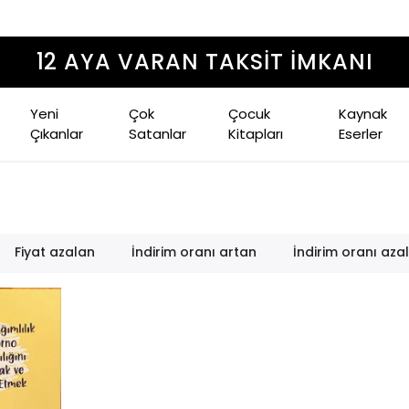
1500 TL ÜZERI ÜCRETSIZ KARGO
Yeni
Çok
Çocuk
Kaynak
Çıkanlar
Satanlar
Kitapları
Eserler
Fiyat azalan
İndirim oranı artan
İndirim oranı aza