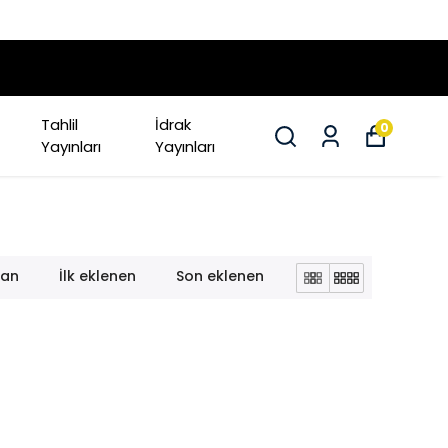
Tahlil
İdrak
0
Yayınları
Yayınları
lan
İlk eklenen
Son eklenen