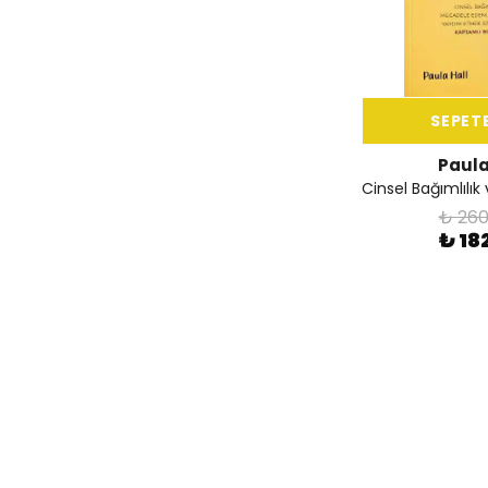
SEPETE
Paula
₺ 260
₺ 18