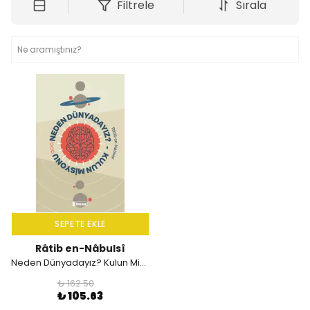
Filtrele
Sırala
SEPETE EKLE
Râtib en-Nâbulsî
Neden Dünyadayız? Kulun Misyonu
₺ 162.50
₺ 105.63