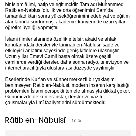
bir İslam âlimi, hatip ve eğitimcidir. Tam adı Muhammed
Ratib en-Nablusi’dir. İlk ve orta öğrenimini Şam’da
tamamladıktan sonra yükseköğrenimini edebiyat ve eğitim
alanlarında sürdürmüş, akademik kariyerinde uzun yıllar
öğretim üyeliği yapmıştır.
İslami ilimler alanında özellikle tefsir, akaid ve ahlak
konularındaki dersleriyle tanınan en-Nablusi, sade ve
etkileyici anlatımı sayesinde geniş kitlelere ulaşmıştır.
Uzun yıllar Emevi Camii başta olmak üzere çeşitli
camilerde verdiği dersler, daha sonra radyo, televizyon ve
internet aracılığıyla uluslararası düzeyde yayılmıştır.
Eserlerinde Kur’an ve sünnet merkezli bir yaklaşımı
benimseyen Ratib en-Nablusi, modern insanın karşılaştığı
problemleri İslami perspektiften ele almasıyla dikkat çeker.
Günümüzde de konferanslar, dersler ve yazılı
çalışmalarıyla ilmî faaliyetlerini sürdürmektedir.
Râtib en-Nâbulsî
1
ürün