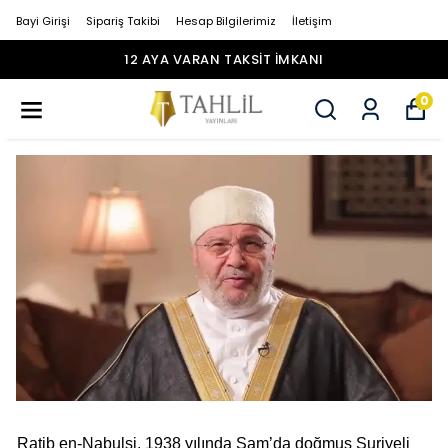
Bayi Girişi
Sipariş Takibi
Hesap Bilgilerimiz
İletişim
1500 TL ÜZERI ÜCRETSIZ KARGO
0
Ratib en-Nabulsi, 1938 yılında Şam’da doğmuş Suriyeli