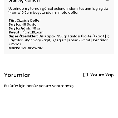
Ürün Açıklaması
Üzerinde
ay
temalı görsel bulunan İslami tasarımlı, çizgisiz
14cm x 10.5cm boyutunda mininote defter.
Tür:
Çizgisiz Defter
Sayfa:
48 Sayfa
Sayfa Ağırlı:
70 gr.
Boyut:
14cmx10,5cm
Diğer Özellikler:
Dış Kapak: 350gr Fantazi (kaliteli) Kağıt | İç
Sayfalar: 70gr ivory kağıt, | Çizgisiz | Köşe: Kıvrımlı | Kenarlar
Zımbalı
Marka:
MuslimWalk
Yorumlar
Yorum Yap
Bu ürün için henüz yorum yapılmamış.