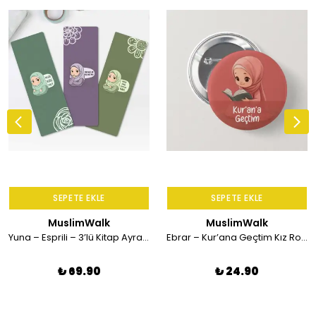
SEPETE EKLE
SEPETE EKLE
MuslimWalk
MuslimWalk
Yuna – Esprili – 3’lü Kitap Ayracı Seti #KA36
Ebrar – Kur’ana Geçtim Kız Rozet – İğneli Rozet v.2
₺ 69.90
₺ 24.90