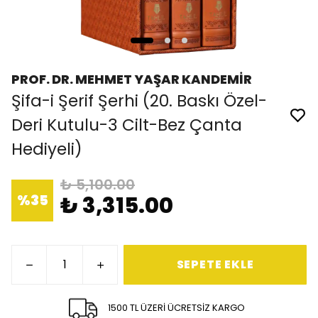
PROF. DR. MEHMET YAŞAR KANDEMİR
Şifa-i Şerif Şerhi (20. Baskı Özel-
Deri Kutulu-3 Cilt-Bez Çanta
Hediyeli)
₺ 5,100.00
%
35
₺ 3,315.00
SEPETE EKLE
1500 TL ÜZERİ ÜCRETSİZ KARGO