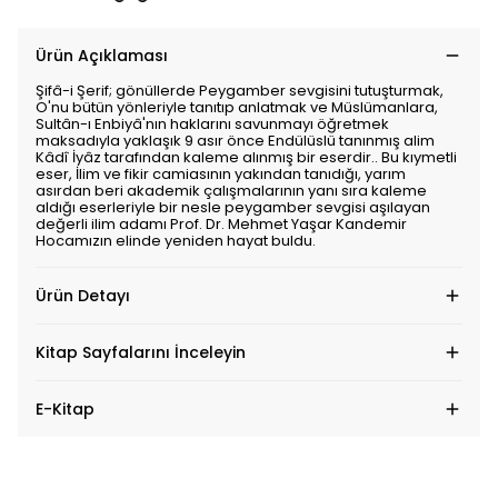
Ürün Açıklaması
Şifâ-i Şerif; gönüllerde Peygamber sevgisini tutuşturmak,
O'nu bütün yönleriyle tanıtıp anlatmak ve Müslümanlara,
Sultân-ı Enbiyâ'nın haklarını savunmayı öğretmek
maksadıyla yaklaşık 9 asır önce Endülüslü tanınmış alim
Kâdî İyâz tarafından kaleme alınmış bir eserdir.. Bu kıymetli
eser, İlim ve fikir camiasının yakından tanıdığı, yarım
asırdan beri akademik çalışmalarının yanı sıra kaleme
aldığı eserleriyle bir nesle peygamber sevgisi aşılayan
değerli ilim adamı Prof. Dr. Mehmet Yaşar Kandemir
Hocamızın elinde yeniden hayat buldu.
Ürün Detayı
Kitap Sayfalarını İnceleyin
E-Kitap