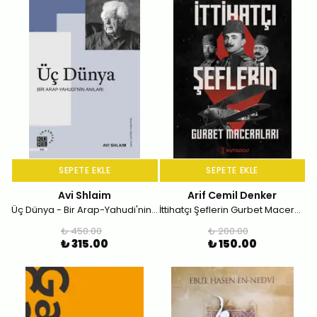
SEPETE EKLE
SEPETE EKLE
Avi Shlaim
Arif Cemil Denker
Üç Dünya - Bir Arap-Yahudi'nin Anıları
İttihatçı Şeflerin Gurbet Maceraları
₺ 450.00
₺ 200.00
₺ 315.00
₺ 150.00