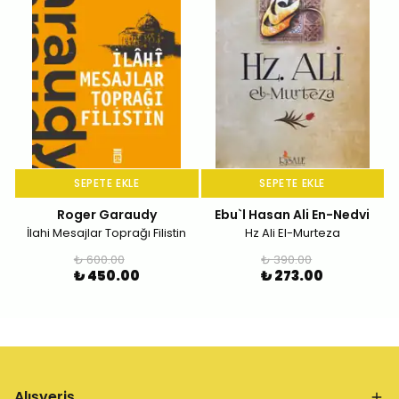
SEPETE EKLE
SEPETE EKLE
Roger Garaudy
Ebu`l Hasan Ali En-Nedvi
İlahi Mesajlar Toprağı Filistin
Hz Ali El-Murteza
₺ 600.00
₺ 390.00
₺ 450.00
₺ 273.00
Alışveriş