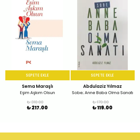
SEPETE EKLE
SEPETE EKLE
Sema Maraşlı
Abdulaziz Yılmaz
Eşim Aşkım Olsun
Sobe; Anne Baba Olma Sanatı
₺ 310.00
₺ 170.00
₺ 217.00
₺ 119.00