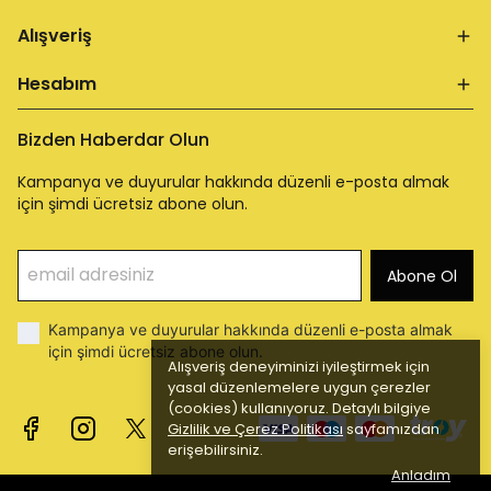
Alışveriş
Hesabım
Bizden Haberdar Olun
Kampanya ve duyurular hakkında düzenli e-posta almak
için şimdi ücretsiz abone olun.
Abone Ol
Kampanya ve duyurular hakkında düzenli e-posta almak
için şimdi ücretsiz abone olun.
Alışveriş deneyiminizi iyileştirmek için
yasal düzenlemelere uygun çerezler
(cookies) kullanıyoruz. Detaylı bilgiye
Gizlilik ve Çerez Politikası
sayfamızdan
erişebilirsiniz.
Anladım