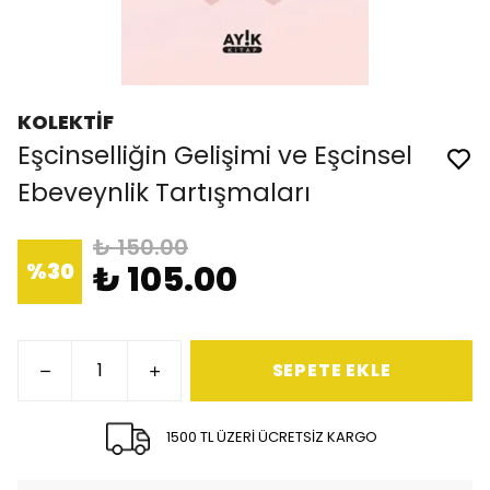
KOLEKTİF
Eşcinselliğin Gelişimi ve Eşcinsel
Ebeveynlik Tartışmaları
₺ 150.00
%
30
₺ 105.00
SEPETE EKLE
1500 TL ÜZERİ ÜCRETSİZ KARGO