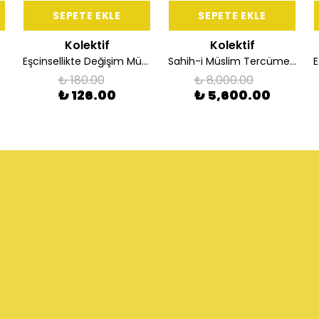
SEPETE EKLE
SEPETE EKLE
Kolektif
Kolektif
Eşcinsellikte Değişim Mümkün
Sahih-i Müslim Tercüme ve Şerhi (10 Cilt Takım)
₺ 180.00
₺ 8,000.00
₺ 126.00
₺ 5,600.00