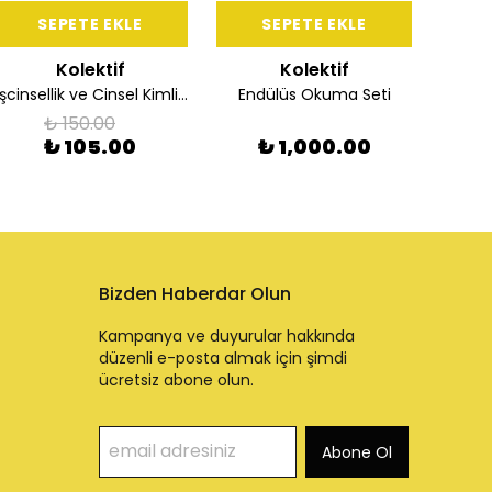
SEPETE EKLE
SEPETE EKLE
Kolektif
Kolektif
Eşcinsellik ve Cinsel Kimlik Gelişimi
Endülüs Okuma Seti
₺ 150.00
₺ 105.00
₺ 1,000.00
Bizden Haberdar Olun
Kampanya ve duyurular hakkında
düzenli e-posta almak için şimdi
ücretsiz abone olun.
Abone Ol