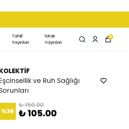
Tahlil
İdrak
0
Yayınları
Yayınları
KOLEKTİF
Eşcinsellik ve Ruh Sağlığı
Sorunları
₺ 150.00
%
30
₺ 105.00