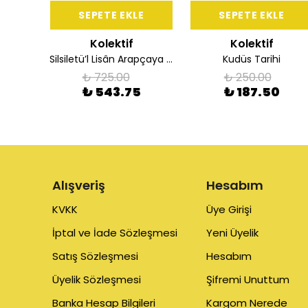
E
SEPETE EKLE
SEPETE EKLE
Kolektif
Kolektif
lar
Silsiletü’l Lisân Arapçaya Giriş-1/ Temhidi-1
Kudüs Tarihi
₺ 725.00
₺ 250.00
0
₺ 543.75
₺ 187.50
Alışveriş
Hesabım
KVKK
Üye Girişi
İptal ve İade Sözleşmesi
Yeni Üyelik
Satış Sözleşmesi
Hesabım
Üyelik Sözleşmesi
Şifremi Unuttum
Banka Hesap Bilgileri
Kargom Nerede