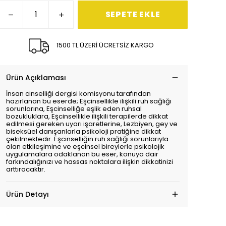
SEPETE EKLE
1500 TL ÜZERİ ÜCRETSİZ KARGO
Ürün Açıklaması
İnsan cinselliği dergisi komisyonu tarafından
hazırlanan bu eserde; Eşcinsellikle ilişkili ruh sağlığı
sorunlarına, Eşcinselliğe eşlik eden ruhsal
bozukluklara, Eşcinsellikle ilişkili terapilerde dikkat
edilmesi gereken uyarı işaretlerine, Lezbiyen, gey ve
biseksüel danışanlarla psikoloji pratiğine dikkat
çekilmektedir. Eşcinselliğin ruh sağlığı sorunlarıyla
olan etkileşimine ve eşcinsel bireylerle psikolojik
uygulamalara odaklanan bu eser, konuya dair
farkındalığınızı ve hassas noktalara ilişkin dikkatinizi
arttıracaktır.
Ürün Detayı