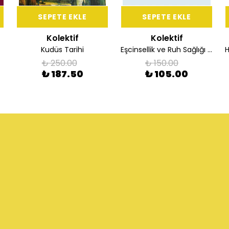
SEPETE EKLE
SEPETE EKLE
Kolektif
Kolektif
Kudüs Tarihi
Eşcinsellik ve Ruh Sağlığı Sorunları
₺ 250.00
₺ 150.00
₺ 187.50
₺ 105.00