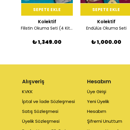
E
SEPETE EKLE
SEPETE EKLE
Kolektif
Kolektif
Filistin Okuma Seti (4 Kitap)
Endülüs Okuma Seti
0
₺ 1,349.00
₺ 1,000.00
Alışveriş
Hesabım
KVKK
Üye Girişi
İptal ve İade Sözleşmesi
Yeni Üyelik
Satış Sözleşmesi
Hesabım
Üyelik Sözleşmesi
Şifremi Unuttum