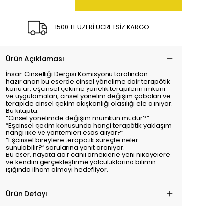
1500 TL ÜZERİ ÜCRETSİZ KARGO
Ürün Açıklaması
İnsan Cinselliği Dergisi Komisyonu tarafından
hazırlanan bu eserde cinsel yönelime dair terapötik
konular, eşcinsel çekime yönelik terapilerin imkanı
ve uygulamaları, cinsel yönelim değişim çabaları ve
terapide cinsel çekim akışkanlığı olasılığı ele alınıyor.
Bu kitapta:
“Cinsel yönelimde değişim mümkün müdür?”
“Eşcinsel çekim konusunda hangi terapötik yaklaşım
hangi ilke ve yöntemleri esas alıyor?”
“Eşcinsel bireylere terapötik süreçte neler
sunulabilir?” sorularına yanıt aranıyor.
Bu eser, hayata dair canlı örneklerle yeni hikayelere
ve kendini gerçekleştirme yolculuklarına bilimin
ışığında ilham olmayı hedefliyor.
Ürün Detayı