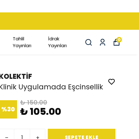
Tahlil
İdrak
0
Yayınları
Yayınları
KOLEKTİF
Klinik Uygulamada Eşcinsellik
₺ 150.00
%
30
₺ 105.00
SEPETE EKLE