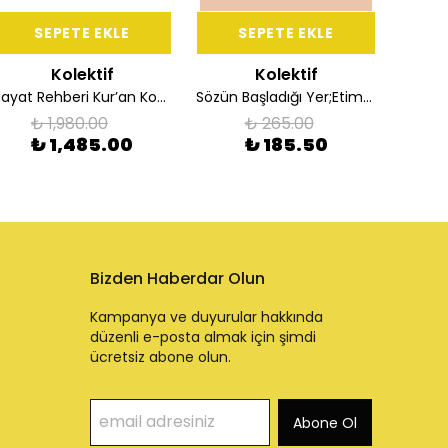
SEPETE EKLE
SEPETE EKLE
Kolektif
Kolektif
Hayat Rehberi Kur’an Konulu Tefsir 5 Cilt (Orta Boy)
Sözün Başladığı Yer;Etimoloji: Kelimenin Yara Olduğunu Öğreten Bilim
Ha
₺ 1,980.00
₺ 265.00
₺ 1,485.00
₺ 185.50
Bizden Haberdar Olun
Kampanya ve duyurular hakkında
düzenli e-posta almak için şimdi
ücretsiz abone olun.
Abone Ol