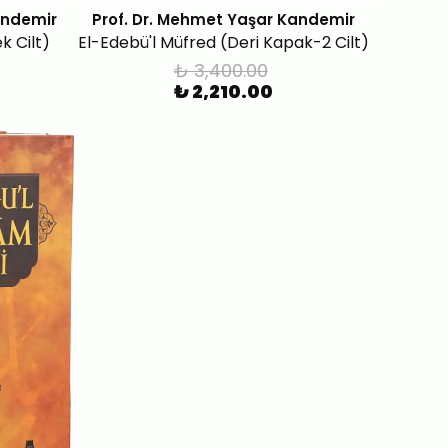
andemir
Prof. Dr. Mehmet Yaşar Kandemir
k Cilt)
El-Edebü'l Müfred (Deri Kapak-2 Cilt)
₺ 3,400.00
₺ 2,210.00