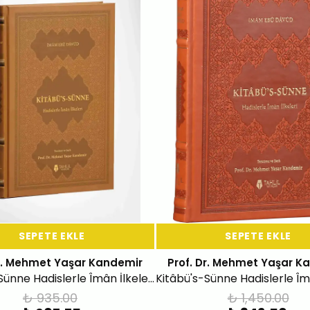
SEPETE EKLE
SEPETE EKLE
Dr. Mehmet Yaşar Kandemir
Prof. Dr. Mehmet Yaşar K
Kitâbü's-Sünne Hadislerle Îmân İlkeleri (Ciltli)
₺ 935.00
₺ 1,450.00