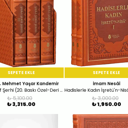
SEPETE EKLE
SEPETE EKLE
Dr. Mehmet Yaşar Kandemir
İmam Nesâî
Şifa-i Şerif Şerhi (20. Baskı Özel-Deri Kutulu-3 Cilt-Bez Çanta Hediyeli)
₺ 5,100.00
₺ 3,000.00
₺ 3,315.00
₺ 1,950.00