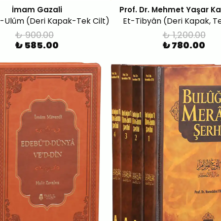
İmam Gazali
Prof. Dr. Mehmet Yaşar K
l-Ulûm (Deri Kapak-Tek Cilt)
Et-Tibyân (Deri Kapak, Te
₺ 900.00
₺ 1,200.00
₺ 585.00
₺ 780.00