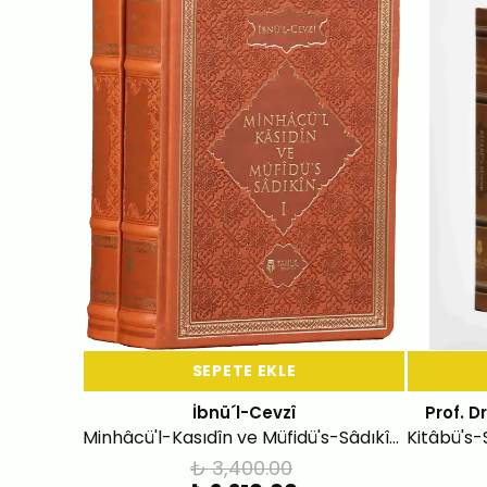
SEPETE EKLE
İbnü´l-Cevzî
Prof. 
Minhâcü'l-Kasıdîn ve Müfidü's-Sâdıkîn (Deri Kapak-2 Cilt)
₺ 3,400.00