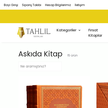
Bayi Girişi
Sipariş Takibi
Hesap Bilgilerimiz
İletişim
Kategoriler
Fırsat
Kitaplar
Askıda Kitap
15
ürün