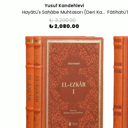
Yusuf Kandehlevi
Hayâtü's Sahâbe Muhtasarı (Deri Kapak-2 Cilt)
Fâtihatü’
₺ 3,200.00
₺ 2,080.00