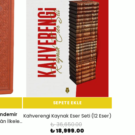
SEPETE EKLE
andemir
Kahverengi Kaynak Eser Seti (12 Eser)
Kitâbü's-Sünne Hadislerle Îmân İlkeleri (Deri Kapak-Tek Cilt)
₺ 36,650.00
₺ 18,999.00