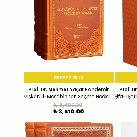
SEPETE EKLE
Prof. Dr. Mehmet Yaşar Kandemir
Prof. 
Mişkâtü’l-Mesâbîh’ten Seçme Hadisler (Deri Kapak -3 Cilt)
₺ 5,400.00
₺ 3,510.00