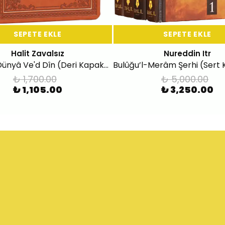
SEPETE EKLE
SEPETE EKLE
Halit Zavalsız
Nureddin Itr
Edebü'd Dünyâ Ve'd Dîn (Deri Kapak-Tek Cilt)
₺ 1,700.00
₺ 5,000.00
₺ 1,105.00
₺ 3,250.00