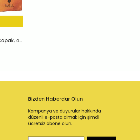
Bulûğu’l-Merâm Şerhi (Sert Kapak, 4 Cilt)
Bizden Haberdar Olun
Kampanya ve duyurular hakkında
düzenli e-posta almak için şimdi
ücretsiz abone olun.