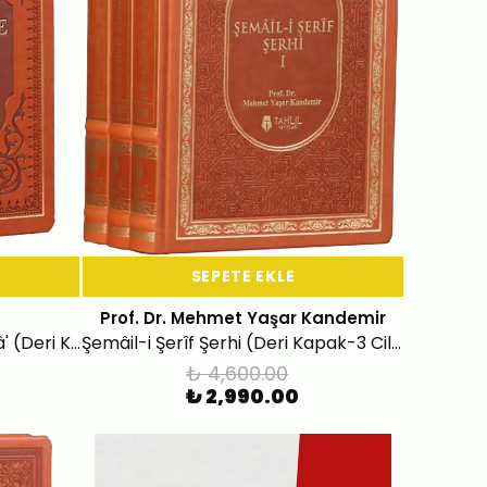
SEPETE EKLE
Prof. Dr. Mehmet Yaşar Kandemir
Hadislerle Kadın İşretü'n-Nisâ' (Deri Kapak-2 Cilt)
Şemâil-i Şerîf Şerhi (Deri Kapak-3 Cilt )
₺ 4,600.00
₺ 2,990.00