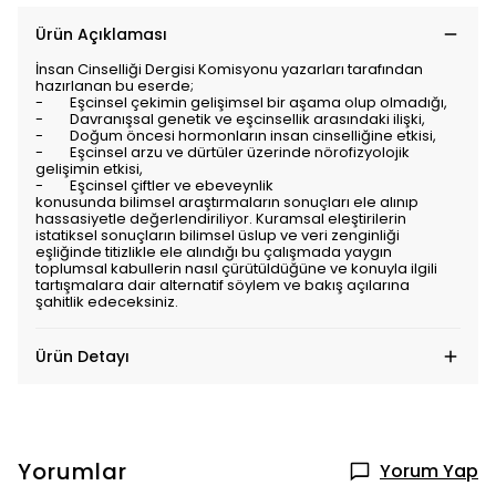
Ürün Açıklaması
İnsan Cinselliği Dergisi Komisyonu yazarları tarafından
hazırlanan bu eserde;
- Eşcinsel çekimin gelişimsel bir aşama olup olmadığı,
- Davranışsal genetik ve eşcinsellik arasındaki ilişki,
- Doğum öncesi hormonların insan cinselliğine etkisi,
- Eşcinsel arzu ve dürtüler üzerinde nörofizyolojik
gelişimin etkisi,
- Eşcinsel çiftler ve ebeveynlik
konusunda bilimsel araştırmaların sonuçları ele alınıp
hassasiyetle değerlendiriliyor. Kuramsal eleştirilerin
istatiksel sonuçların bilimsel üslup ve veri zenginliği
eşliğinde titizlikle ele alındığı bu çalışmada yaygın
toplumsal kabullerin nasıl çürütüldüğüne ve konuyla ilgili
tartışmalara dair alternatif söylem ve bakış açılarına
şahitlik edeceksiniz.
Ürün Detayı
Yorumlar
Yorum Yap