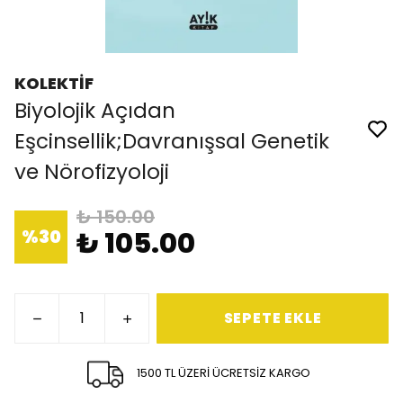
KOLEKTİF
Biyolojik Açıdan
Eşcinsellik;Davranışsal Genetik
ve Nörofizyoloji
₺ 150.00
%
30
₺ 105.00
SEPETE EKLE
1500 TL ÜZERİ ÜCRETSİZ KARGO