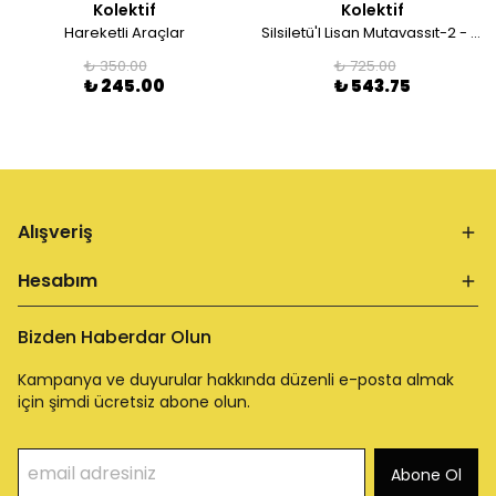
Kolektif
Kolektif
Hareketli Araçlar
Silsiletü'l Lisan Mutavassıt-2 - Orta Seviye-2
₺ 350.00
₺ 725.00
₺ 245.00
₺ 543.75
Alışveriş
Hesabım
Bizden Haberdar Olun
Kampanya ve duyurular hakkında düzenli e-posta almak
için şimdi ücretsiz abone olun.
Abone Ol