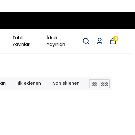
Tahlil
İdrak
0
Yayınları
Yayınları
lan
İlk eklenen
Son eklenen