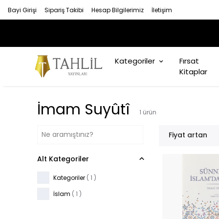
Bayi Girişi
Sipariş Takibi
Hesap Bilgilerimiz
İletişim
Kategoriler
Fırsat
Kitaplar
İmam Suyûtî
1
ürün
Fiyat artan
Alt Kategoriler
Kategoriler
(
1
)
İslam
(
1
)