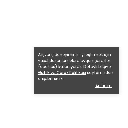
Alışveriş deneyiminizi iyileştirmek için
yasal düzenlemelere uygun çerezler
(cookies) kullanıyoruz. Detaylı bilgiye
Gizlilik ve Çerez Politikası
sayfamızdan
erişebilirsiniz.
Anladım