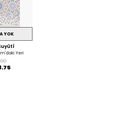
A YOK
uyûtî
am'daki Yeri
.00
8.75