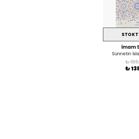
STOKT
İmam S
Sünnetin İsl
₺ 185
₺ 13