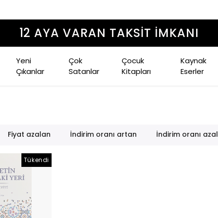
1500 TL ÜZERI ÜCRETSIZ KARGO
Yeni
Çok
Çocuk
Kaynak
Çıkanlar
Satanlar
Kitapları
Eserler
Fiyat azalan
İndirim oranı artan
İndirim oranı aza
Tükendi