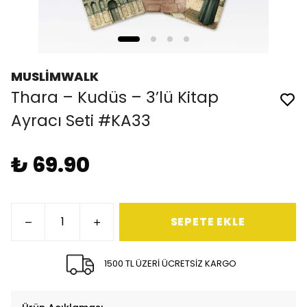
MUSLİMWALK
Thara – Kudüs – 3’lü Kitap
Ayracı Seti #KA33
₺ 69.90
SEPETE EKLE
1500 TL ÜZERİ ÜCRETSİZ KARGO