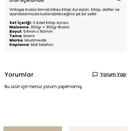
Ürün Açıklaması
Vintage Kudüs temalı Dikey Kitap Ayraçları. Kitap, defter ve
ajandalarınızda kullanabileceğiniz şık bir settir.
Set İçeriği:
3 Adet Kitap Ayracı
Malzeme
: 350gr + 350gr Bristol
Boyut
: 54mm x 160mm
Tema
: İslami
Marka
: Muslimwalk
Kaplama
: Mat Selefon
Yorumlar
Yorum Yap
Bu ürün için henüz yorum yapılmamış.