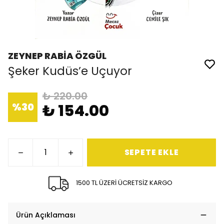
ZEYNEP RABİA ÖZGÜL
Şeker Kudüs’e Uçuyor
₺ 220.00
%
30
₺ 154.00
SEPETE EKLE
1500 TL ÜZERİ ÜCRETSİZ KARGO
Ürün Açıklaması